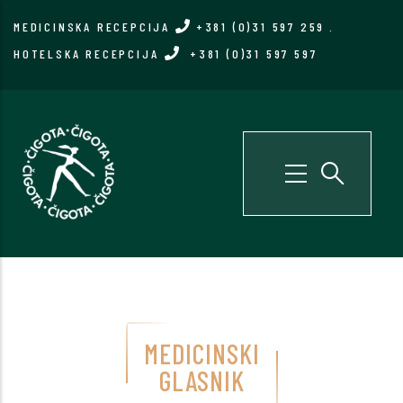
Skip
MEDICINSKA RECEPCIJA
+381 (0)31 597 259
.
to
HOTELSKA RECEPCIJA
+381 (0)31 597 597
main
content
MEDICINSKI
GLASNIK