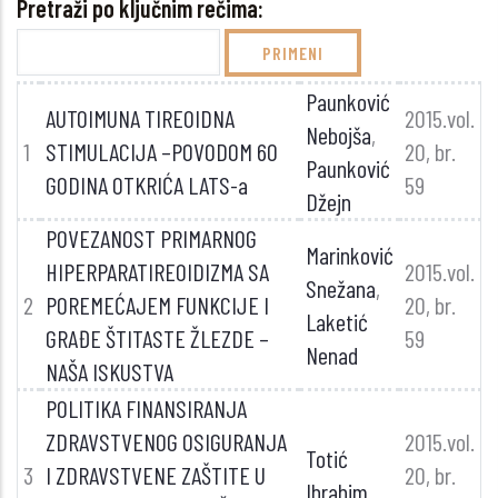
Pretraži po ključnim rečima:
Paunković
AUTOIMUNA TIREOIDNA
2015.vol.
Nebojša
,
1
STIMULACIJA –POVODOM 60
20, br.
Paunković
GODINA OTKRIĆA LATS-a
59
Džejn
POVEZANOST PRIMARNOG
Marinković
HIPERPARATIREOIDIZMA SA
2015.vol.
Snežana
,
2
POREMEĆAJEM FUNKCIJE I
20, br.
Laketić
GRAĐE ŠTITASTE ŽLEZDE –
59
Nenad
NAŠA ISKUSTVA
POLITIKA FINANSIRANJA
ZDRAVSTVENOG OSIGURANJA
2015.vol.
Totić
3
I ZDRAVSTVENE ZAŠTITE U
20, br.
Ibrahim