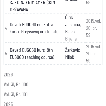
SJEDINJENIM AMERIČKIM
59
DRŽAVAMA
Ćirić
2015.vol.
Deveti EUGOGO edukativni
Jasmina
,
4
20, br.
kurs o Grejvsovoj orbitopatiji
Beleslin
59
Biljana
2015.vol.
Deveti EUGOGO kurs (9th
Žarković
5
20, br.
EUGOGO teaching course)
Miloš
59
GLASNIK
2026
GODINE
Vol. 31, Br. 100
Vol. 31, Br. 101
2025