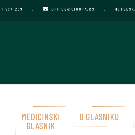
31 597 259
.
OFFICE@CIGOTA.RS
.
HOTELSK
MEDICINSKI
O GLASNIKU
GLASNIK