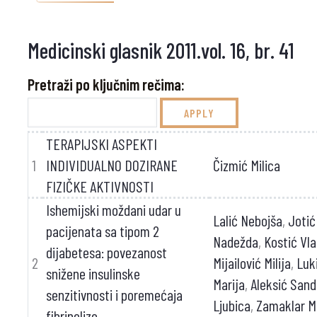
Medicinski glasnik 2011.vol. 16, br. 41
Pretraži po ključnim rečima:
TERAPIJSKI ASPEKTI
1
INDIVIDUALNO DOZIRANE
Čizmić Milica
FIZIČKE AKTIVNOSTI
Ishemijski moždani udar u
Lalić Nebojša
,
Jotić
pacijenata sa tipom 2
Nadežda
,
Kostić Vla
dijabetesa: povezanost
2
Mijailović Milija
,
Luki
snižene insulinske
Marija
,
Aleksić Sand
senzitivnosti i poremećaja
Ljubica
,
Zamaklar M
fibrinolize