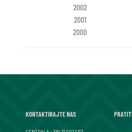
2002
2001
2000
KONTAKTIRAJTE NAS
PRATIT
CENTRALA
+381 31 597 597