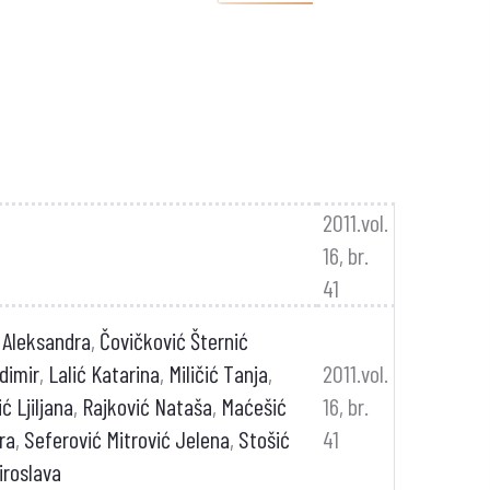
2011.vol.
16, br.
41
 Aleksandra
,
Čovičković Šternić
dimir
,
Lalić Katarina
,
Miličić Tanja
,
2011.vol.
ć Ljiljana
,
Rajković Nataša
,
Maćešić
16, br.
ra
,
Seferović Mitrović Jelena
,
Stošić
41
iroslava