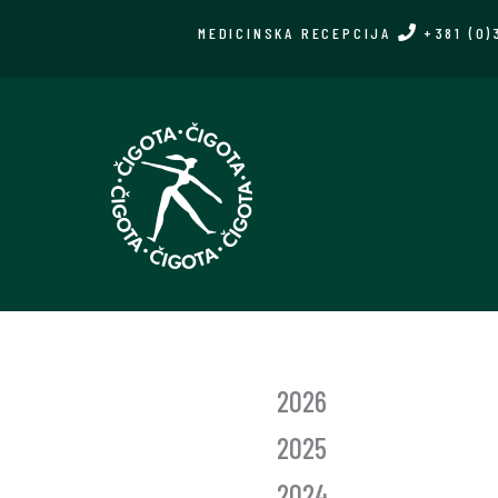
Skip
MEDICINSKA RECEPCIJA
+381 (0)
to
main
content
GLASNIK
2026
GODINE
2025
2024