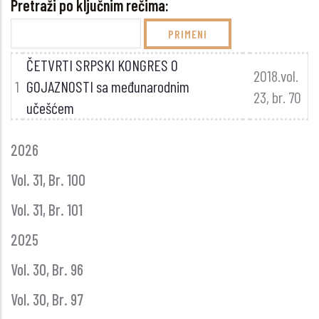
Pretraži po ključnim rečima:
ČETVRTI SRPSKI KONGRES O
2018.vol.
1
GOJAZNOSTI sa međunarodnim
23, br. 70
učešćem
GLASNIK
2026
GODINE
Vol. 31, Br. 100
Vol. 31, Br. 101
2025
Vol. 30, Br. 96
Vol. 30, Br. 97