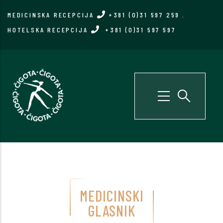
Skip
MEDICINSKA RECEPCIJA
+381 (0)31 597 259
.
to
HOTELSKA RECEPCIJA
+381 (0)31 597 597
main
content
MEDICINSKI
GLASNIK