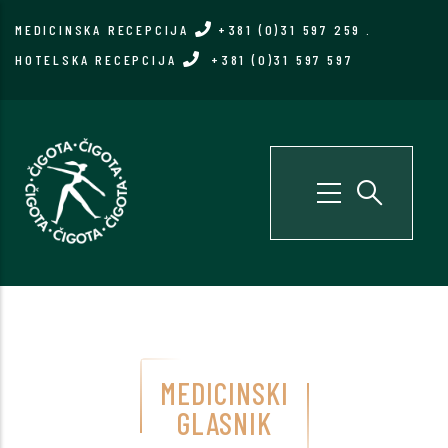
Skip
MEDICINSKA RECEPCIJA
+381 (0)31 597 259
.
to
HOTELSKA RECEPCIJA
+381 (0)31 597 597
main
content
MEDICINSKI
GLASNIK