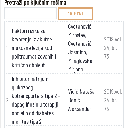
Pretraži po ključnim rečima:
Cvetanović
Faktori rizika za
Miroslav
,
krvarenje iz akutne
2019.vol.
Cvetanović
1
mukozne lezije kod
24, br.
Jasmina
,
politraumatizovanih i
73
Mihajlovska
kritično obolelih
Mirjana
Inhibitor natrijum-
glukoznog
Vidić Nataša
,
2019.vol.
kotransportera tipa 2 –
2
Đenić
24, br.
dapagliflozin u terapiji
Aleksandar
73
obolelih od diabetes
mellitus tipa 2