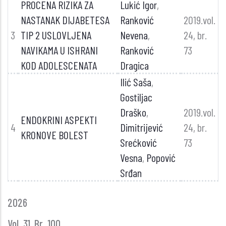
PROCENA RIZIKA ZA
Lukić Igor
,
NASTANAK DIJABETESA
Ranković
2019.vol.
3
TIP 2 USLOVLJENA
Nevena
,
24, br.
NAVIKAMA U ISHRANI
Ranković
73
KOD ADOLESCENATA
Dragica
Ilić Saša
,
Gostiljac
Draško
,
2019.vol.
ENDOKRINI ASPEKTI
4
Dimitrijević
24, br.
KRONOVE BOLEST
Srećković
73
Vesna
,
Popović
Srđan
GLASNIK
2026
GODINE
Vol. 31, Br. 100