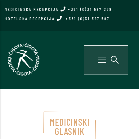
Skip
MEDICINSKA RECEPCIJA
+381 (0)31 597 259
.
to
HOTELSKA RECEPCIJA
+381 (0)31 597 597
main
content
MEDICINSKI
GLASNIK