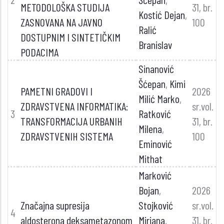
METODOLOŠKA STUDIJA
31, br.
Kostić Dejan
,
ZASNOVANA NA JAVNO
100
Ralić
DOSTUPNIM I SINTETIČKIM
Branislav
PODACIMA
Sinanović
Šćepan
,
Kimi
PAMETNI GRADOVI I
2026
Milić Marko
,
ZDRAVSTVENA INFORMATIKA:
sr.vol.
3
Ratković
TRANSFORMACIJA URBANIH
31, br.
Milena
,
ZDRAVSTVENIH SISTEMA
100
Eminović
Mithat
Marković
Bojan
,
2026
Značajna supresija
Stojković
sr.vol.
4
aldosterona deksametazonom
Mirjana
,
31, br.