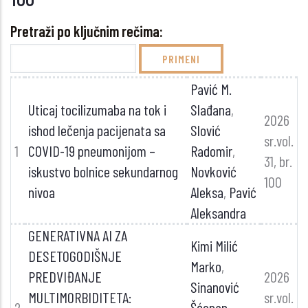
Pretraži po ključnim rečima:
Pavić M.
Uticaj tocilizumaba na tok i
Slađana
,
2026
ishod lečenja pacijenata sa
Slović
sr.vol.
1
COVID-19 pneumonijom –
Radomir
,
31, br.
iskustvo bolnice sekundarnog
Novković
100
nivoa
Aleksa
,
Pavić
Aleksandra
GENERATIVNA AI ZA
Kimi Milić
DESETOGODIŠNJE
Marko
,
PREDVIĐANJE
2026
Sinanović
MULTIMORBIDITETA:
sr.vol.
2
Šćepan
,