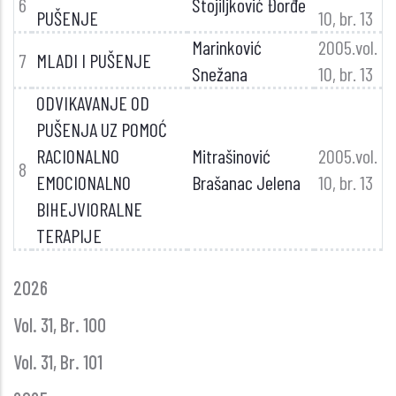
6
Stojiljković Đorđe
PUŠENJE
10, br. 13
Marinković
2005.vol.
7
MLADI I PUŠENJE
Snežana
10, br. 13
ODVIKAVANJE OD
PUŠENJA UZ POMOĆ
RACIONALNO
Mitrašinović
2005.vol.
8
EMOCIONALNO
Brašanac Jelena
10, br. 13
BIHEJVIORALNE
TERAPIJE
GLASNIK
2026
GODINE
Vol. 31, Br. 100
Vol. 31, Br. 101