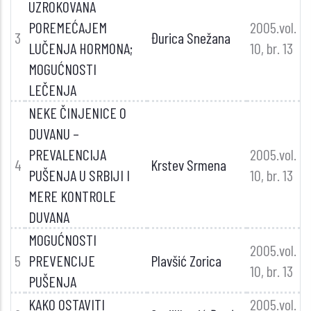
UZROKOVANA
POREMEĆAJEM
2005.vol.
3
Đurica Snežana
LUČENJA HORMONA;
10, br. 13
MOGUĆNOSTI
LEČENJA
NEKE ČINJENICE O
DUVANU –
PREVALENCIJA
2005.vol.
4
Krstev Srmena
PUŠENJA U SRBIJI I
10, br. 13
MERE KONTROLE
DUVANA
MOGUĆNOSTI
2005.vol.
5
PREVENCIJE
Plavšić Zorica
10, br. 13
PUŠENJA
KAKO OSTAVITI
2005.vol.