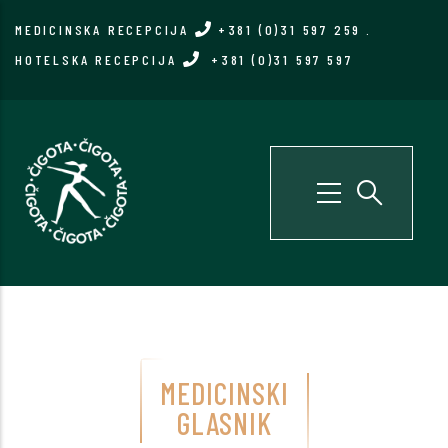
Skip
MEDICINSKA RECEPCIJA
+381 (0)31 597 259
.
to
HOTELSKA RECEPCIJA
+381 (0)31 597 597
main
content
MEDICINSKI
GLASNIK