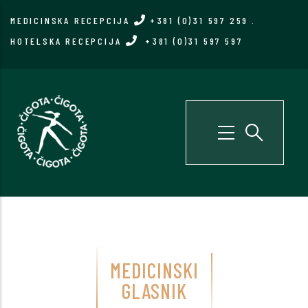
Skip
MEDICINSKA RECEPCIJA
+381 (0)31 597 259
.
to
HOTELSKA RECEPCIJA
+381 (0)31 597 597
main
content
MEDICINSKI
GLASNIK