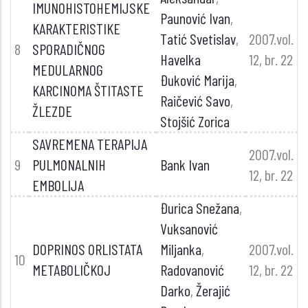
IMUNOHISTOHEMIJSKE
Paunović Ivan
,
KARAKTERISTIKE
Tatić Svetislav
,
2007.vol.
8
SPORADIČNOG
Havelka
12, br. 22
MEDULARNOG
Đuković Marija
,
KARCINOMA ŠTITASTE
Raičević Savo
,
ŽLEZDE
Stojšić Zorica
SAVREMENA TERAPIJA
2007.vol.
9
PULMONALNIH
Bank Ivan
12, br. 22
EMBOLIJA
Đurica Snežana
,
Vuksanović
DOPRINOS ORLISTATA
Miljanka
,
2007.vol.
10
METABOLIČKOJ
Radovanović
12, br. 22
Darko
,
Žerajić