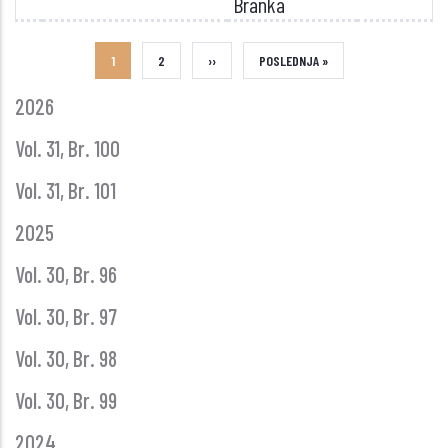
Branka
CURRENT
1
STRANA
2
NEXT
››
LAST
POSLEDNJA »
GLASNIK
PAGE
PAGE
PAGE
2026
GODINE
Vol. 31, Br. 100
Vol. 31, Br. 101
2025
Vol. 30, Br. 96
Vol. 30, Br. 97
Vol. 30, Br. 98
Vol. 30, Br. 99
2024