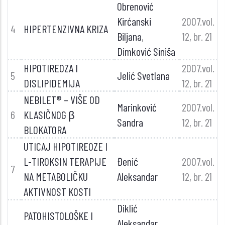
Obrenović
Kirćanski
2007.vol.
4
HIPERTENZIVNA KRIZA
Biljana
,
12, br. 21
Dimković Siniša
HIPOTIREOZA I
2007.vol.
5
Jelić Svetlana
DISLIPIDEMIJA
12, br. 21
NEBILET® – VIŠE OD
Marinković
2007.vol.
6
KLASIČNOG β
Sandra
12, br. 21
BLOKATORA
UTICAJ HIPOTIREOZE I
L-TIROKSIN TERAPIJE
Đenić
2007.vol.
7
NA METABOLIČKU
Aleksandar
12, br. 21
AKTIVNOST KOSTI
Diklić
PATOHISTOLOŠKE I
Aleksandar
,