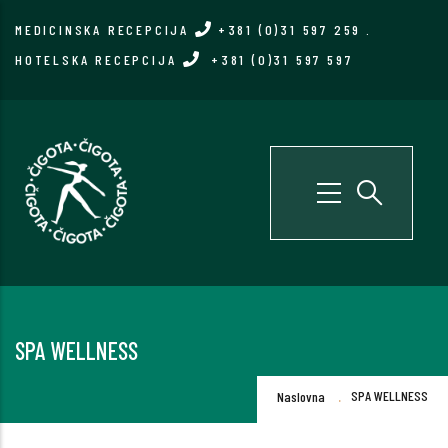
Skip
MEDICINSKA RECEPCIJA
+381 (0)31 597 259
.
to
HOTELSKA RECEPCIJA
+381 (0)31 597 597
main
content
SPA WELLNESS
Breadcrumb
.
SPA WELLNESS
Naslovna