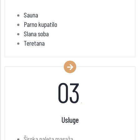
Sauna
Parno kupatilo
Slana soba
Teretana
03
.
Usluge
Široka paleta masaža