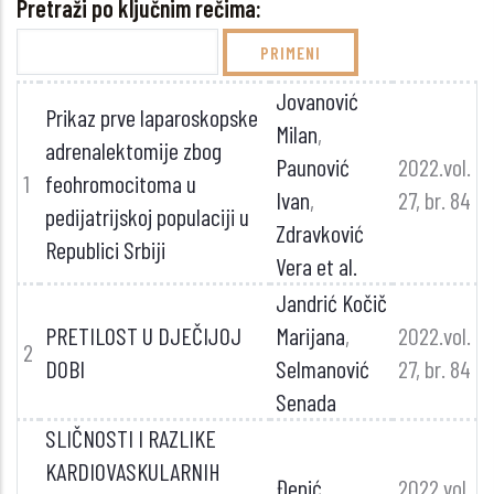
Pretraži po ključnim rečima:
Jovanović
Prikaz prve laparoskopske
Milan
,
adrenalektomije zbog
Paunović
2022.vol.
1
feohromocitoma u
Ivan
,
27, br. 84
pedijatrijskoj populaciji u
Zdravković
Republici Srbiji
Vera et al.
Jandrić Kočič
PRETILOST U DJEČIJOJ
Marijana
,
2022.vol.
2
DOBI
Selmanović
27, br. 84
Senada
SLIČNOSTI I RAZLIKE
KARDIOVASKULARNIH
Đenić
2022.vol.