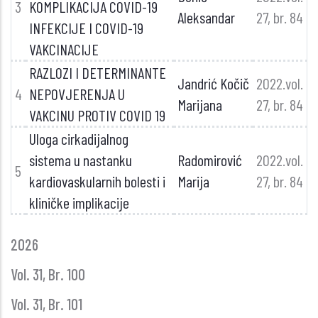
3
KOMPLIKACIJA COVID-19
Aleksandar
27, br. 84
INFEKCIJE I COVID-19
VAKCINACIJE
RAZLOZI I DETERMINANTE
Jandrić Kočič
2022.vol.
4
NEPOVJERENJA U
Marijana
27, br. 84
VAKCINU PROTIV COVID 19
Uloga cirkadijalnog
sistema u nastanku
Radomirović
2022.vol.
5
kardiovaskularnih bolesti i
Marija
27, br. 84
kliničke implikacije
GLASNIK
2026
GODINE
Vol. 31, Br. 100
Vol. 31, Br. 101