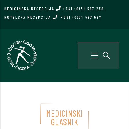
Skip
MEDICINSKA RECEPCIJA
+381 (0)31 597 259
.
to
HOTELSKA RECEPCIJA
+381 (0)31 597 597
main
content
MEDICINSKI
GLASNIK