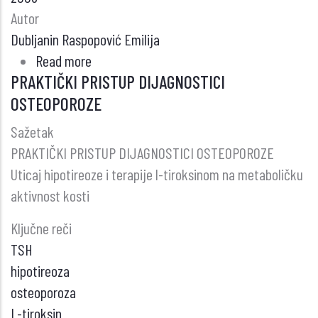
Autor
Dubljanin Raspopović Emilija
Read more
about
PRAKTIČKI PRISTUP DIJAGNOSTICI
KOMPLEKSNI
OSTEOPOROZE
REGIONALNI
SINDROM
Sažetak
BOLA
PRAKTIČKI PRISTUP DIJAGNOSTICI OSTEOPOROZE
Uticaj hipotireoze i terapije l-tiroksinom na metaboličku
aktivnost kosti
Ključne reči
TSH
hipotireoza
osteoporoza
L-tiroksin