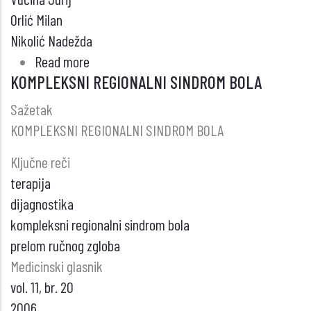
Orlić Milan
Nikolić Nadežda
Read more
about
KOMPLEKSNI REGIONALNI SINDROM BOLA
RADIOISOTOPES
FOR
Sažetak
DIAGNOSTICS
KOMPLEKSNI REGIONALNI SINDROM BOLA
–
Ključne reči
RECENT
terapija
dijagnostika
kompleksni regionalni sindrom bola
prelom ručnog zgloba
Medicinski glasnik
vol. 11, br. 20
2006