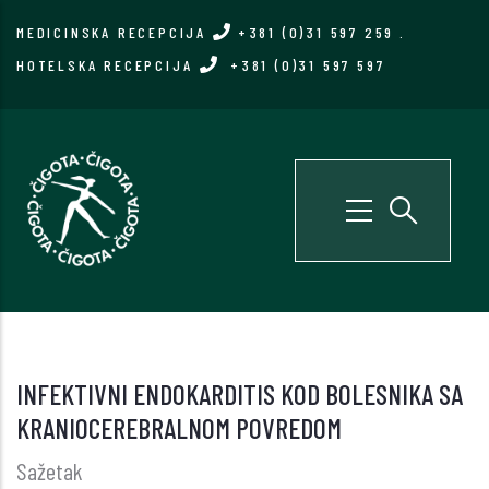
Skip
MEDICINSKA RECEPCIJA
+381 (0)31 597 259
.
to
HOTELSKA RECEPCIJA
+381 (0)31 597 597
main
content
INFEKTIVNI ENDOKARDITIS KOD BOLESNIKA SA
KRANIOCEREBRALNOM POVREDOM
Sažetak