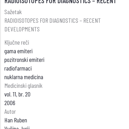
RADIOISOTOPES FOR DIAGNOSTICS – RECENT
INFEKTIVNI
ENDOKARDITIS
Sažetak
KOD
RADIOISOTOPES FOR DIAGNOSTICS – RECENT
BOLESNIKA
DEVELOPMENTS
SA
Ključne reči
KRANIOCEREBRALNOM
gama emiteri
POVREDOM
pozitronski emiteri
radiofarmaci
nuklarna medicina
Medicinski glasnik
vol. 11, br. 20
2006
Autor
Han Ruben
Vučina Jurij