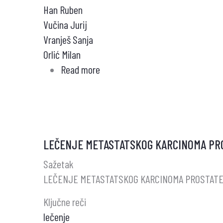
Han Ruben
Vučina Jurij
Vranješ Sanja
Orlić Milan
Read more
about
DOBIJANJE
I
PRIMENA
RADIONUKLIDA
LEČENJE METASTATSKOG KARCINOMA PR
ALFA
EMITERA
Sažetak
U
LEČENJE METASTATSKOG KARCINOMA PROSTAT
TERAPIJI
Ključne reči
lečenje