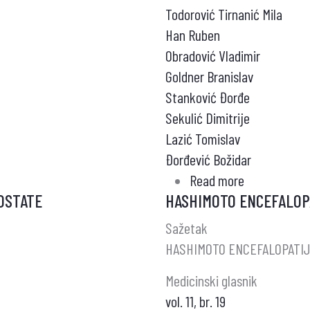
Todorović Tirnanić Mila
Han Ruben
Obradović Vladimir
Goldner Branislav
Stanković Đorđe
Sekulić Dimitrije
Lazić Tomislav
Đorđević Božidar
Read more
about
OSTATE
HASHIMOTO ENCEFALOP
RANO
OTKRIVANJE
Sažetak
SIMPATIČKE
E
HASHIMOTO ENCEFALOPATI
REFLEKSNED
Medicinski glasnik
KAO
vol. 11, br. 19
KOMPLIKACI