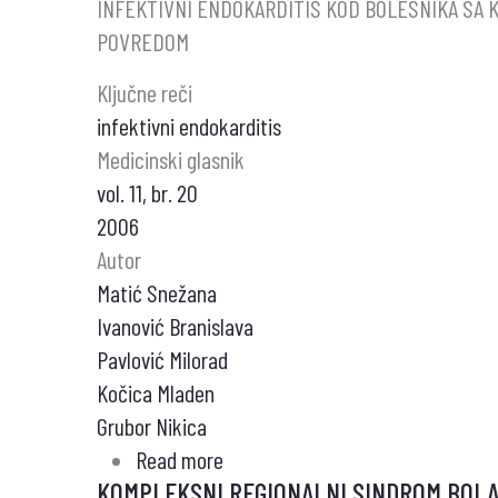
INFEKTIVNI ENDOKARDITIS KOD BOLESNIKA SA
POVREDOM
Ključne reči
infektivni endokarditis
Medicinski glasnik
vol. 11, br. 20
2006
Autor
Matić Snežana
Ivanović Branislava
Pavlović Milorad
Kočica Mladen
Grubor Nikica
Read more
about
KOMPLEKSNI REGIONALNI SINDROM BOL
INFEKTIVNI