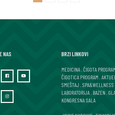
PRILAGOĐAV
PAGE
PAGE
PAGE
TERAPIJE
E NAS
BRZI LINKOVI
MEDICINA
.
ČIGOTA PROGRA
ČIGOTICA PROGRAM
.
AKTUE
SMEŠTAJ
.
SPA&WELLNESS
LABORATORIJA
.
BAZEN
.
GL
KONGRESNA SALA