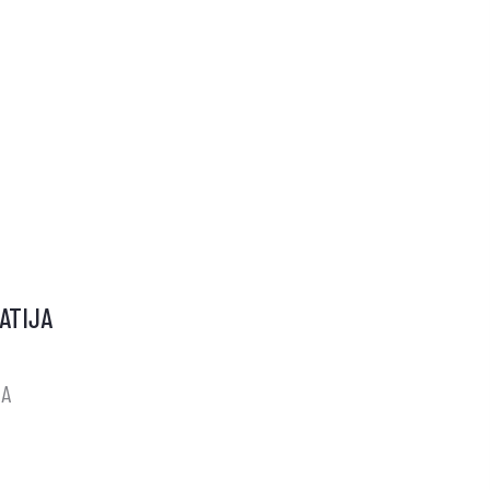
ATIJA
JA
ISTROFIJE
JE