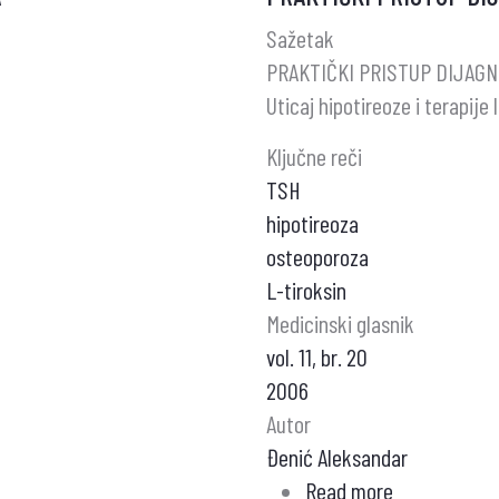
FOR
Sažetak
DIAGNOSTIC
PRAKTIČKI PRISTUP DIJAG
–
Uticaj hipotireoze i terapij
RECENT
Ključne reči
TSH
hipotireoza
osteoporoza
L-tiroksin
Medicinski glasnik
vol. 11, br. 20
2006
Autor
Đenić Aleksandar
Read more
about