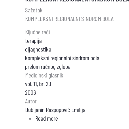
ENDOKARDITIS
Sažetak
KOD
KOMPLEKSNI REGIONALNI SINDROM BOLA
BOLESNIKA
Ključne reči
SA
terapija
KRANIOCEREBRALNOM
dijagnostika
POVREDOM
kompleksni regionalni sindrom bola
prelom ručnog zgloba
Medicinski glasnik
vol. 11, br. 20
2006
Autor
Dubljanin Raspopović Emilija
Read more
about
KOMPLEKSNI