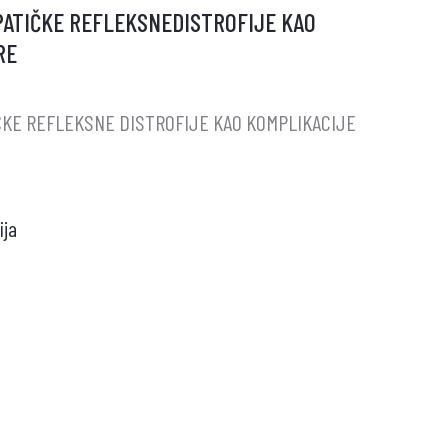
PATIČKE REFLEKSNEDISTROFIJE KAO
RE
CI
ZE
ČKE REFLEKSNE DISTROFIJE KAO KOMPLIKACIJE
ija