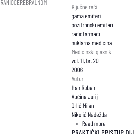
 KRANIOCEREBRALNOM
Ključne reči
gama emiteri
pozitronski emiteri
radiofarmaci
nuklarna medicina
Medicinski glasnik
vol. 11, br. 20
2006
Autor
Han Ruben
Vučina Jurij
Orlić Milan
Nikolić Nadežda
Read more
about
A
PRAKTIČKI PRISTUP DI
RADIOISOTO