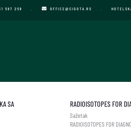
31 597 259
.
OFFICE@CIGOTA.RS
.
HOTELSK
KA SA
RADIOISOTOPES FOR DI
Sažetak
RADIOISOTOPES FOR DIAGN