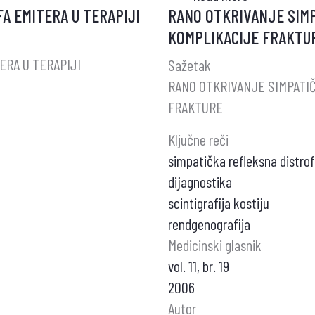
A EMITERA U TERAPIJI
RANO OTKRIVANJE SIM
PRAKTIČKI
KOMPLIKACIJE FRAKTU
PRISTUP
DIJAGNOSTI
ERA U TERAPIJI
Sažetak
OSTEOPORO
RANO OTKRIVANJE SIMPATI
FRAKTURE
Ključne reči
simpatička refleksna distrof
dijagnostika
scintigrafija kostiju
rendgenografija
Medicinski glasnik
vol. 11, br. 19
2006
Autor