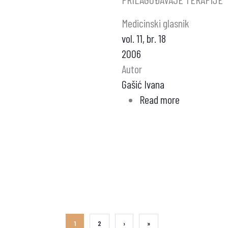
Medicinski glasnik
vol. 11, br. 18
2006
Autor
Gašić Ivana
Read more
about
LETROX
-
LEK
IZBORA
U
TERAPIJI
HIPOTIROIDI
INDIVIDUAL
CURRENT
1
STRANA
2
NEXT
›
LAST
»