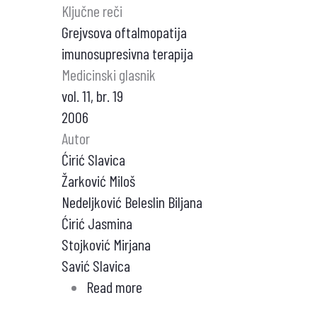
Ključne reči
Grejvsova oftalmopatija
imunosupresivna terapija
Medicinski glasnik
vol. 11, br. 19
2006
Autor
Ćirić Slavica
Žarković Miloš
Nedeljković Beleslin Biljana
Ćirić Jasmina
Stojković Mirjana
Savić Slavica
Read more
about
NESTEROIDNA