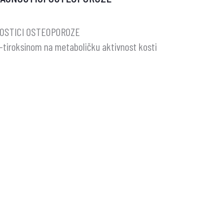
S
NOSTICI OSTEOPOROZE
e l-tiroksinom na metaboličku aktivnost kosti