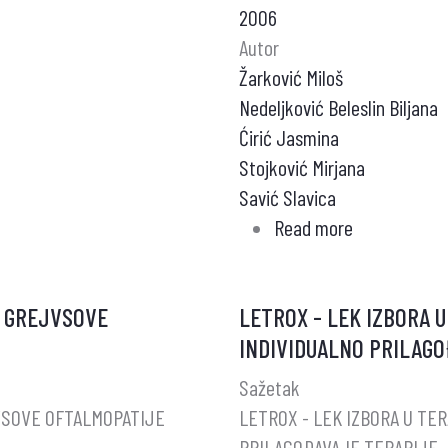
2006
FRAKTURE
Autor
Žarković Miloš
Nedeljković Beleslin Biljana
Ćirić Jasmina
Stojković Mirjana
Savić Slavica
Read more
about
HASHIMOTO
ENCEFALOPA
 GREJVSOVE
LETROX - LEK IZBORA U
INDIVIDUALNO PRILAG
Sažetak
SOVE OFTALMOPATIJE
LETROX - LEK IZBORA U TER
PRILAGOÐAVAJE TERAPIJE