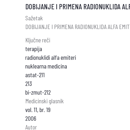
DOBIJANJE I PRIMENA RADIONUKLIDA ALF
REGIONALNI
SINDROM
Sažetak
BOLA
DOBIJANJE I PRIMENA RADIONUKLIDA ALFA EMIT
Ključne reči
terapija
radionuklidi alfa emiteri
nuklearna medicina
astat-211
213
bi-zmut-212
Medicinski glasnik
vol. 11, br. 19
2006
Autor