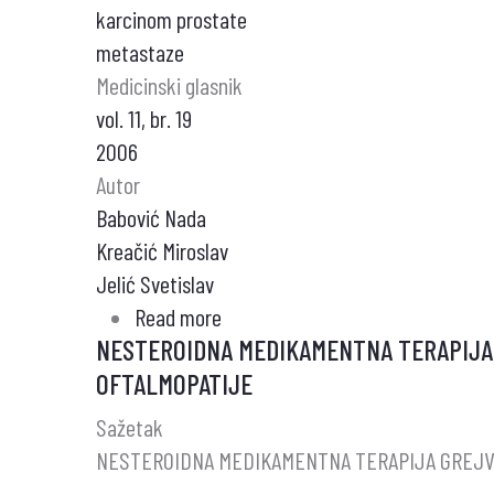
karcinom prostate
metastaze
Medicinski glasnik
vol. 11, br. 19
2006
Autor
Babović Nada
Kreačić Miroslav
Jelić Svetislav
Read more
about
NESTEROIDNA MEDIKAMENTNA TERAPIJA
LEČENJE
OFTALMOPATIJE
METASTATSKOG
KARCINOMA
Sažetak
PROSTATE
NESTEROIDNA MEDIKAMENTNA TERAPIJA GREJV