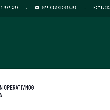
31 597 259
.
OFFICE@CIGOTA.RS
.
HOTELSK
N OPERATIVNOG
A