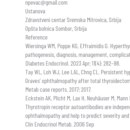
npevac@gmail.com
Ustanova
Zdravstveni centar Sremska Mitrovica, Srbija
Opšta bolnica Sombor, Srbija
Reference
Wiersinga WM, Poppe KG, Effraimidis G. Hyperthyr
pathogenesis, diagnosis, management, complicati
Diabetes Endocrinol. 2023 Apr; 11(4): 282–98.
Tay WL, Loh WJ, Lee LAL, Chng CL. Persistent hy
Graves’ ophthalmopathy after total thyroidectom
Metab case reports. 2017; 2017.
Eckstein AK, Plicht M, Lax H, Neuhäuser M, Mann K
Thyrotropin receptor autoantibodies are independ
ophthalmopathy and help to predict severity and
Clin Endocrinol Metab. 2006 Sep