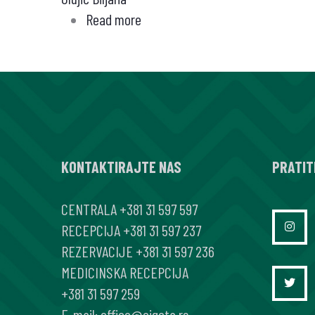
Read more
about
POJAVA
GREJVSOVE
ORBITOPATIJE
NAKON
OPERATIVNOG
LEČENJA
KONTAKTIRAJTE NAS
AUTOIMUNOG
PRATIT
HIPERTIREOIDIZMA
CENTRALA
+381 31 597 597
RECEPCIJA
+381 31 597 237
REZERVACIJE
+381 31 597 236
MEDICINSKA RECEPCIJA
+381 31 597 259
E-mail:
office@cigota.rs