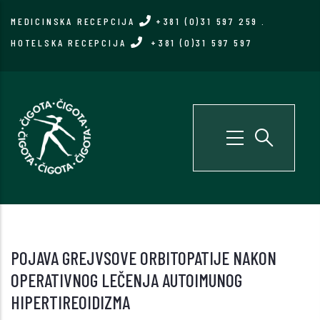
Skip
MEDICINSKA RECEPCIJA
+381 (0)31 597 259
.
to
HOTELSKA RECEPCIJA
+381 (0)31 597 597
main
content
POJAVA GREJVSOVE ORBITOPATIJE NAKON
OPERATIVNOG LEČENJA AUTOIMUNOG
HIPERTIREOIDIZMA