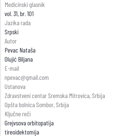
Medicinski glasnik
vol. 31, br. 101
Jazika rada
Srpski
Autor
Pevac Nataša
Olujić Biljana
E-mail
npevac@gmail.com
Ustanova
Zdravstveni centar Sremska Mitrovica, Srbija
Opšta bolnica Sombor, Srbija
Ključne reči
Grejvsova orbitopatija
tireoidektomija