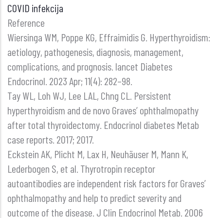
COVID infekcija
Reference
Wiersinga WM, Poppe KG, Effraimidis G. Hyperthyroidism:
aetiology, pathogenesis, diagnosis, management,
complications, and prognosis. lancet Diabetes
Endocrinol. 2023 Apr; 11(4): 282–98.
Tay WL, Loh WJ, Lee LAL, Chng CL. Persistent
hyperthyroidism and de novo Graves’ ophthalmopathy
after total thyroidectomy. Endocrinol diabetes Metab
case reports. 2017; 2017.
Eckstein AK, Plicht M, Lax H, Neuhäuser M, Mann K,
Lederbogen S, et al. Thyrotropin receptor
autoantibodies are independent risk factors for Graves’
ophthalmopathy and help to predict severity and
outcome of the disease. J Clin Endocrinol Metab. 2006