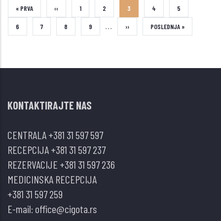
FIRST
« PRVA
PREVIOUS
‹‹
STRANA
1
STRANA
2
CURRENT
3
STRANA
4
STRANA
5
…
PAGE
PAGE
PAGE
STRANA
6
STRANA
7
STRANA
8
STRANA
9
NEXT
››
LAST
POSLEDNJA »
PAGE
PAGE
KONTAKTIRAJTE NAS
CENTRALA
+381 31 597 597
RECEPCIJA
+381 31 597 237
REZERVACIJE
+381 31 597 236
MEDICINSKA RECEPCIJA
+381 31 597 259
E-mail:
office@cigota.rs