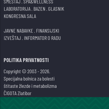
SMEŠTAJ
.
SPA&WELLNESS
LABORATORIJA
.
BAZEN
.
GLASNIK
KONGRESNA SALA
JAVNE NABAVKE
.
FINANSIJSKI
IZVEŠTAJ
.
INFORMATOR O RADU
POLITIKA PRIVATNOSTI
Copyright © 2003 - 2026.
Specijalna bolnica za bolesti
štitaste žlezde i metabolizma
ČIGOTA Zlatibor