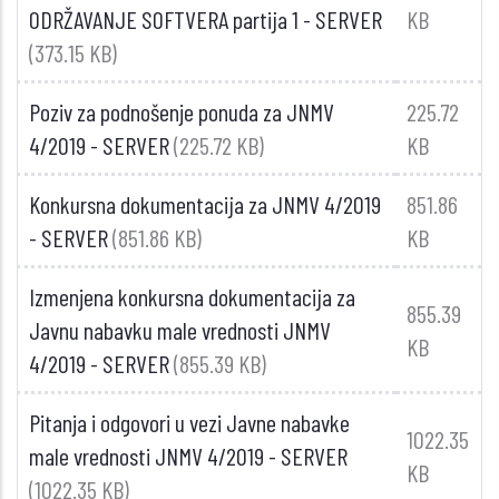
ODRŽAVANJE SOFTVERA partija 1 - SERVER
KB
(373.15 KB)
Poziv za podnošenje ponuda za JNMV
225.72
4/2019 - SERVER
(225.72 KB)
KB
Konkursna dokumentacija za JNMV 4/2019
851.86
- SERVER
(851.86 KB)
KB
Izmenjena konkursna dokumentacija za
855.39
Javnu nabavku male vrednosti JNMV
KB
4/2019 - SERVER
(855.39 KB)
Pitanja i odgovori u vezi Javne nabavke
1022.35
male vrednosti JNMV 4/2019 - SERVER
KB
(1022.35 KB)