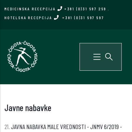
Skip
MEDICINSKA RECEPCIJA
+381 (0)31 597 259
.
to
HOTELSKA RECEPCIJA
+381 (0)31 597 597
main
content
Javne nabavke
21.
JAVNA NABAVKA MALE VREDNOSTI - JNMV 6/2019 -