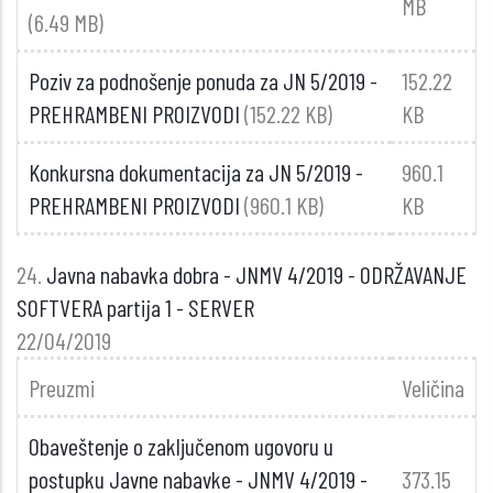
MB
(6.49 MB)
Poziv za podnošenje ponuda za JN 5/2019 -
152.22
PREHRAMBENI PROIZVODI
(152.22 KB)
KB
Konkursna dokumentacija za JN 5/2019 -
960.1
PREHRAMBENI PROIZVODI
(960.1 KB)
KB
24.
Javna nabavka dobra - JNMV 4/2019 - ODRŽAVANJE
SOFTVERA partija 1 - SERVER
22/04/2019
Preuzmi
Veličina
Obaveštenje o zaključenom ugovoru u
postupku Javne nabavke - JNMV 4/2019 -
373.15