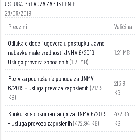
USLUGA PREVOZA ZAPOSLENIH
28/06/2019
Preuzmi
Veličina
Odluka o dodeli ugovora u postupku Javne
nabavke male vrednosti JNMV 6/2019 -
1.21 MB
Usluga prevoza zaposlenih
(1.21 MB)
Poziv za podnošenje ponuda za JNMV
213.9
6/2019 - Usluga prevoza zaposlenih
(213.9
KB
KB)
Konkursna dokumentacija za JNMV 6/2019
472.94
- Usluga prevoza zaposlenih
(472.94 KB)
KB