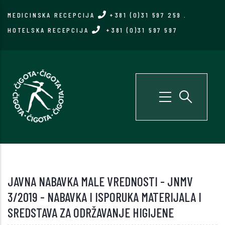
Skip
MEDICINSKA RECEPCIJA
+381 (0)31 597 259
.
to
HOTELSKA RECEPCIJA
+381 (0)31 597 597
main
content
JAVNA NABAVKA MALE VREDNOSTI - JNMV
3/2019 - NABAVKA I ISPORUKA MATERIJALA I
SREDSTAVA ZA ODRŽAVANJE HIGIJENE