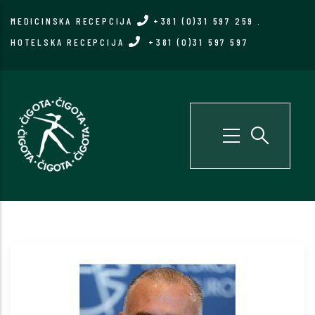
Skip
MEDICINSKA RECEPCIJA
+381 (0)31 597 259
.
to
HOTELSKA RECEPCIJA
+381 (0)31 597 597
main
content