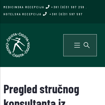
Skip
MEDICINSKA RECEPCIJA
+381 (0)31 597 259
.
to
HOTELSKA RECEPCIJA
+381 (0)31 597 597
main
content
Pregled stručnog
konsultanta iz