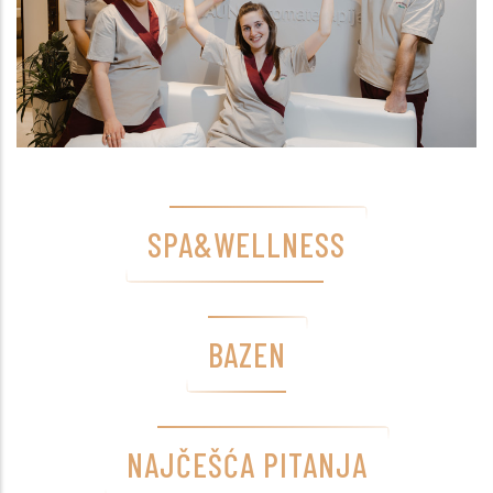
SPA&WELLNESS
BAZEN
NAJČEŠĆA PITANJA