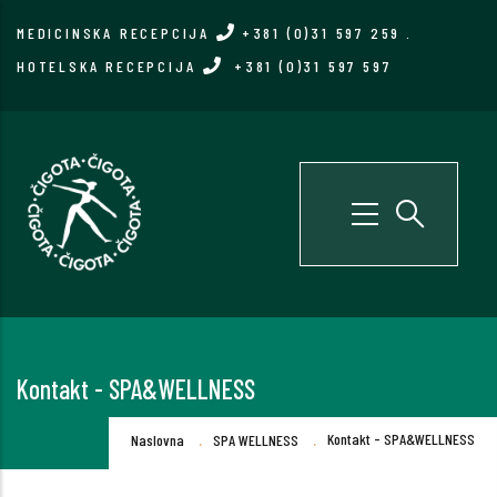
Skip
MEDICINSKA RECEPCIJA
+381 (0)31 597 259
.
to
HOTELSKA RECEPCIJA
+381 (0)31 597 597
main
content
Kontakt - SPA&WELLNESS
Breadcrumb
.
.
Kontakt - SPA&WELLNESS
Naslovna
SPA WELLNESS