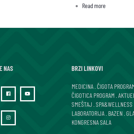
Read more
about
Endotelna
disfunkcija
i
hipertenzija
E NAS
BRZI LINKOVI
MEDICINA
.
ČIGOTA PROGRA
ČIGOTICA PROGRAM
.
AKTUE
SMEŠTAJ
.
SPA&WELLNESS
LABORATORIJA
.
BAZEN
.
GL
KONGRESNA SALA