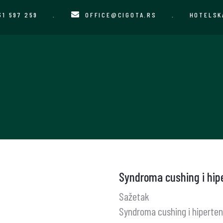
31 597 259
.
OFFICE@CIGOTA.RS
.
HOTELSK
Syndroma cushing i hipe
Sažetak
Syndroma cushing i hiperten