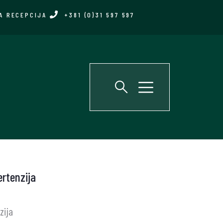
A RECEPCIJA
+381 (0)31 597 597
rtenzija
zija