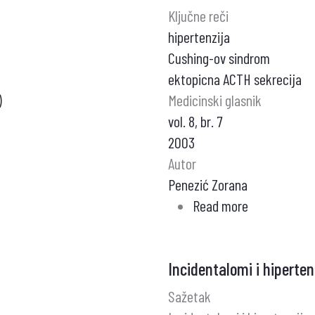
Ključne reči
hipertenzija
Cushing-ov sindrom
ektopicna ACTH sekrecija
)
Medicinski glasnik
vol. 8, br. 7
2003
Autor
Penezić Zorana
Read more
about
Syndroma
cushing
Incidentalomi i hiperten
i
hipertenzija
Sažetak