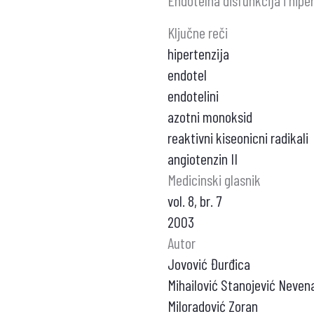
Endotelna disfunkcija i hipe
Ključne reči
hipertenzija
endotel
endotelini
azotni monoksid
reaktivni kiseonicni radikali
angiotenzin II
Medicinski glasnik
vol. 8, br. 7
2003
Autor
Jovović Đurđica
Mihailović Stanojević Neven
Miloradović Zoran