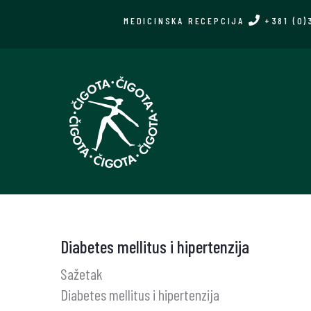
Skip
MEDICINSKA RECEPCIJA
+381 (0)
to
main
content
Diabetes mellitus i hipertenzija
Sažetak
Diabetes mellitus i hipertenzija