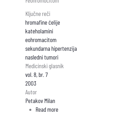
Feohromocitom
Ključne reči
hromafine ćelije
kateholamini
eohromacitom
sekundarna hipertenzija
nasledni tumori
Medicinski glasnik
vol. 8, br. 7
2003
Autor
Petakov Milan
Read more
about
Feohromocitom