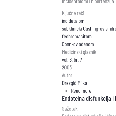
Incidentalomi i hipertenzija
Ključne reči
incidetalom
subklinicki Cushing-ov sind
feohromacitom
Conn-ov adenom
Medicinski glasnik
vol. 8, br. 7
2003
Autor
Drezgić Milka
Read more
about
Endotelna disfunkcija i 
Incidentalom
i
Sažetak
hipertenzija