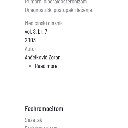
Primarni hiperaldosteronizam
hipertenzija
Dijagnostički postupak i lečenje
Medicinski glasnik
vol. 8, br. 7
2003
Autor
Anđelković Zoran
Read more
about
Primarni
hiperaldosteronizam
Feohromocitom
Sažetak