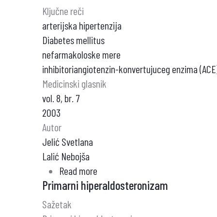
Ključne reči
arterijska hipertenzija
Diabetes mellitus
nefarmakoloske mere
inhibitoriangiotenzin-konvertujuceg enzima (ACE
Medicinski glasnik
vol. 8, br. 7
2003
Autor
Jelić Svetlana
Lalić Nebojša
Read more
about
Primarni hiperaldosteronizam
Diabetes
mellitus
Sažetak
i