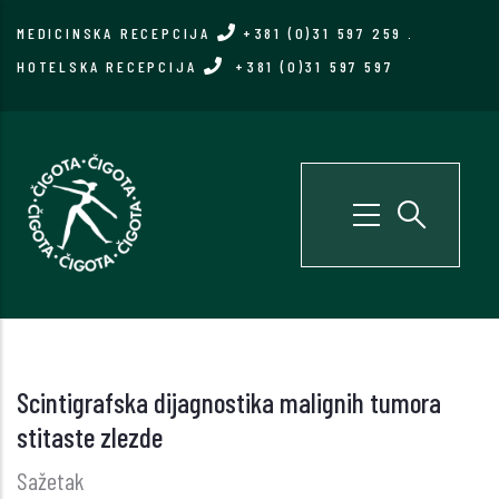
Skip
MEDICINSKA RECEPCIJA
+381 (0)31 597 259
.
to
HOTELSKA RECEPCIJA
+381 (0)31 597 597
main
content
Scintigrafska dijagnostika malignih tumora
stitaste zlezde
Sažetak