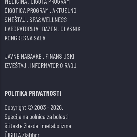
MEDICINA
.
ČIGOTA PROGRAM
ČIGOTICA PROGRAM
.
AKTUELNO
SMEŠTAJ
.
SPA&WELLNESS
LABORATORIJA
.
BAZEN
.
GLASNIK
KONGRESNA SALA
JAVNE NABAVKE
.
FINANSIJSKI
IZVEŠTAJ
.
INFORMATOR O RADU
POLITIKA PRIVATNOSTI
Copyright © 2003 - 2026.
Specijalna bolnica za bolesti
štitaste žlezde i metabolizma
ČIGOTA Zlatibor