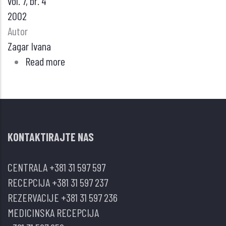
vol. 7, br. 4
2002
Autor
Zagar Ivana
Read more
about
Scintigrafska
dijagnostika
malignih
tumora
KONTAKTIRAJTE NAS
stitaste
zlezde
CENTRALA
+381 31 597 597
RECEPCIJA
+381 31 597 237
REZERVACIJE
+381 31 597 236
MEDICINSKA RECEPCIJA