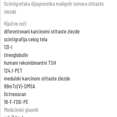
Scintigrafska dijagnostika malignih tumora stitaste
zlezde
Ključne reči
diferentovani karcinomi stitaste zlezde
scintigrafija celog tela
131-I
tireoglobulin
humani rekombinantni TSH
124.I-PET
medulski karcinom stitaste zlezde
99mTc(V)-DMSA
Octreoscan
18-F-FDG-PE
Medicinski glasnik