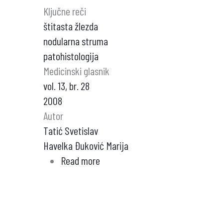
Ključne reči
štitasta žlezda
nodularna struma
patohistologija
Medicinski glasnik
vol. 13, br. 28
2008
Autor
Tatić Svetislav
Havelka Đuković Marija
Read more
about
HISTOLOŠKE
KARAKTERISTIKE
NODUSA
U