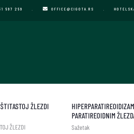
31 597 259
.
OFFICE@CIGOTA.RS
.
HOTELSK
ŠTITASTOJ ŽLEZDI
HIPERPARATIREOIDIZA
PARATIREOIDNIM ŽLEZ
TOJ ŽLEZDI
Sažetak