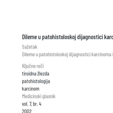
ŠTITASTOJ
ŽLEZDI
Dileme u patohistoloskoj dijagnostici kar
Sažetak
Dileme u patohistoloskoj dijagnostici karcinoma 
Ključne reči
tiroidna žlezda
patohistologija
karcinom
Medicinski glasnik
vol. 7, br. 4
2002