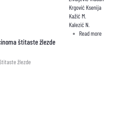
Krgović Ksenija
Kažić M.
Kalezić N.
Read more
about
cinoma štitaste žlezde
HIPERPARAT
PATOHISTOL
PROMENE
štitaste žlezde
U
PARATIREOI
ŽLEZDAMA