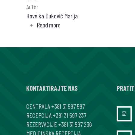
Autor
Havelka Đuković Marija
Read more
about
Dileme
u
patohistoloskoj
dijagnostici
karcinoma
štitaste
KONTAKTIRAJTE NAS
žlezde
PRATIT
CENTRALA
+381 31 597 597
RECEPCIJA
+381 31 597 237
REZERVACIJE
+381 31 597 236
MEDICINSKA RECEPCIJA