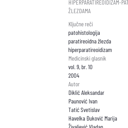
HIPERPARATIREOIDIZAM-PA
ŽLEZDAMA
Ključne reči
patohistologija
paratireoidna žlezda
hiperparatireoidizam
Medicinski glasnik
vol. 9, br. 10
2004
Autor
Diklić Aleksandar
Paunović Ivan
Tatić Svetislav
Havelka Đuković Marija
Živaljević Vladan