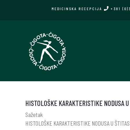
Skip
MEDICINSKA RECEPCIJA
+381 (0)
to
main
content
HISTOLOŠKE KARAKTERISTIKE NODUSA U 
Sažetak
HISTOLOŠKE KARAKTERISTIKE NODUSA U ŠTITAS