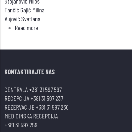
Stojanović Miloš
Tančić Gajić Milina
Vujović Svetlana
Read more
about
Feohromocitom
kao
potencijalni
uzrok
KONTAKTIRAJTE NAS
napada
epilepsije
CENTRALA
+381 31 597 597
RECEPCIJA
+381 31 597 237
REZERVACIJE
+381 31 597 236
MEDICINSKA RECEPCIJA
+381 31 597 259