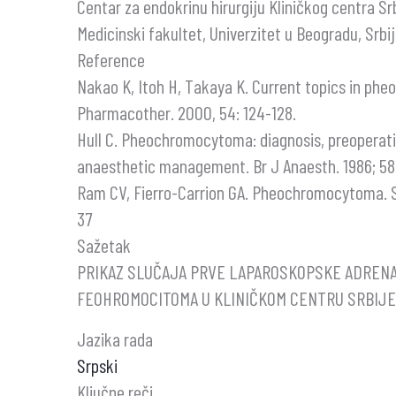
Centar za endokrinu hirurgiju Kliničkog centra Sr
Medicinski fakultet, Univerzitet u Beogradu, Srbi
Reference
Nakao K, Itoh H, Takaya K. Current topics in p
Pharmacother. 2000, 54: 124-128.
Hull C. Pheochromocytoma: diagnosis, preoperati
anaesthetic management. Br J Anaesth. 1986; 58
Ram CV, Fierro-Carrion GA. Pheochromocytoma. Se
37
Sažetak
PRIKAZ SLUČAJA PRVE LAPAROSKOPSKE ADREN
FEOHROMOCITOMA U KLINIČKOM CENTRU SRBIJE
Jazika rada
Srpski
Ključne reči