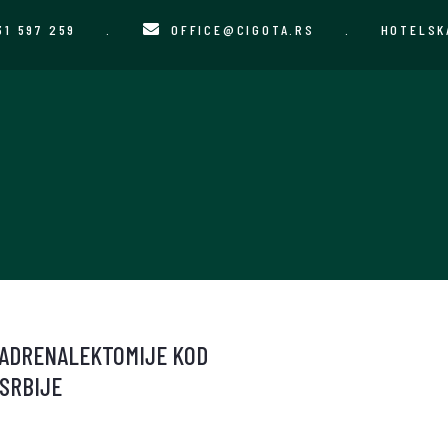
31 597 259
.
OFFICE@CIGOTA.RS
.
HOTELSK
 ADRENALEKTOMIJE KOD
SRBIJE