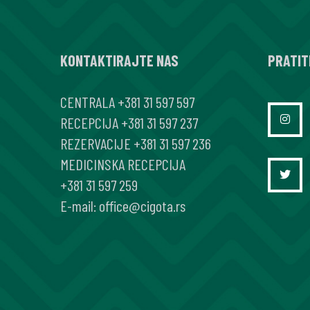
ADRENALEKTOMIJE
KOD
KONTAKTIRAJTE NAS
FEOHROMOCITOMA
PRATIT
U
CENTRALA
+381 31 597 597
KLINIČKOM
RECEPCIJA
+381 31 597 237
CENTRU
REZERVACIJE
+381 31 597 236
SRBIJE
MEDICINSKA RECEPCIJA
+381 31 597 259
E-mail:
office@cigota.rs