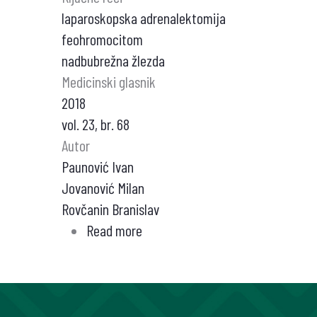
laparoskopska adrenalektomija
feohromocitom
nadbubrežna žlezda
Medicinski glasnik
2018
vol. 23, br. 68
Autor
Paunović Ivan
Jovanović Milan
Rovčanin Branislav
Read more
about
PRIKAZ
SLUČAJA
PRVE
LAPAROSKOPSKE