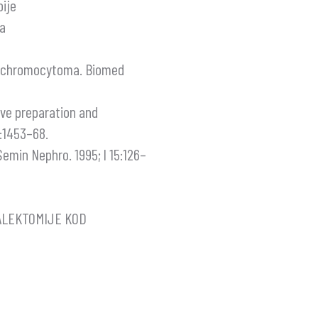
bije
ja
heochromocytoma. Biomed
ve preparation and
:1453–68.
min Nephro. 1995; l 15:126–
ALEKTOMIJE KOD