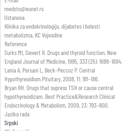
UNOSA
medsto@eunet.rs
NATRIJUMA
Ustanova
I
Klinika za endokrinologiju, dijabetes i bolesti
KONCENTRACIJE
metabolizma, KC Vojvodine
KALIJUMA
Reference
U
Surks MI, Sievert R. Drugs and thyroid function. New
PLAZMI
England Journal of Medicine, 1995, 333 (25): 1688–1694.
NA
Lania A, Persani L, Beck-Peccoz P. Central
KONCENTRACIJU
Hypothyreoidism.Pituitary, 2008, 11: 181–186.
ALDOSTERONA
Bryan RH. Drugs that supress TSH or cause central
I
hypothyreoidizam. Best Practice&Research Clinical
PLAZMA
Endocrinology & Metabolism, 2009, 23: 793–800.
RENINSKU
Jazika rada
AKTIVNOST
Srpski