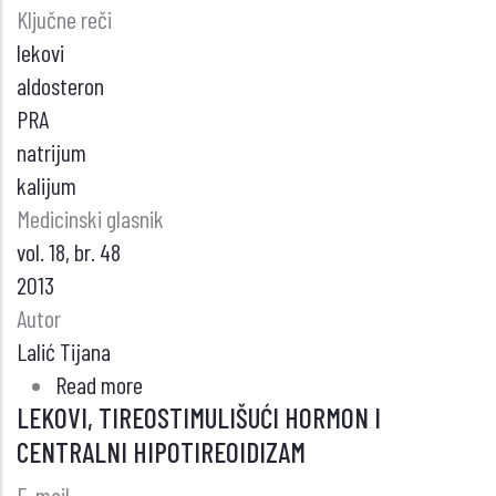
Ključne reči
lekovi
aldosteron
PRA
natrijum
kalijum
Medicinski glasnik
vol. 18, br. 48
2013
Autor
Lalić Tijana
Read more
about
LEKOVI, TIREOSTIMULIŠUĆI HORMON I
UTICAJ
CENTRALNI HIPOTIREOIDIZAM
ANTIHIPERTENZIVNE
TERAPIJE,
E-mail