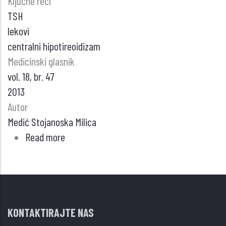
Ključne reči
TSH
lekovi
centralni hipotireoidizam
Medicinski glasnik
vol. 18, br. 47
2013
Autor
Medić Stojanoska Milica
Read more
about
LEKOVI,
TIREOSTIMULIŠUĆI
HORMON
I
KONTAKTIRAJTE NAS
CENTRALNI