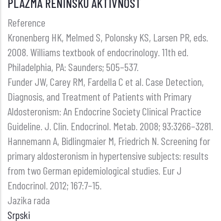
PLAZMA RENINSKU AKTIVNOST
Reference
Kronenberg HK, Melmed S, Polonsky KS, Larsen PR, eds.
2008. Williams textbook of endocrinology. 11th ed.
Philadelphia, PA: Saunders; 505–537.
Funder JW, Carey RM, Fardella C et al. Case Detection,
Diagnosis, and Treatment of Patients with Primary
Aldosteronism: An Endocrine Society Clinical Practice
Guideline. J. Clin. Endocrinol. Metab. 2008; 93:3266–3281.
Hannemann A, Bidlingmaier M, Friedrich N. Screening for
primary aldosteronism in hypertensive subjects: results
from two German epidemiological studies. Eur J
Endocrinol. 2012; 167:7–15.
Jazika rada
Srpski