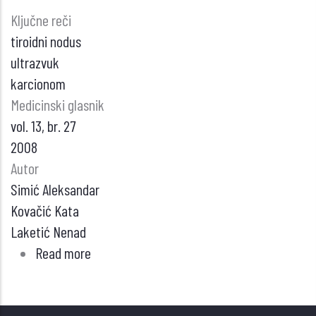
Ključne reči
tiroidni nodus
ultrazvuk
karcionom
Medicinski glasnik
vol. 13, br. 27
2008
Autor
Simić Aleksandar
Kovačić Kata
Laketić Nenad
Read more
about
ULTRAZVUK
U