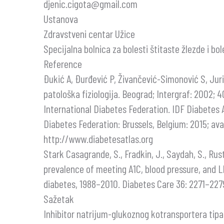
djenic.cigota@gmail.com
Ustanova
Zdravstveni centar Užice
Specijalna bolnica za bolesti štitaste žlezde i bo
Reference
Đukić A, Đurđević P, Živančević-Simonović S, Juriš
patološka fiziologija. Beograd; Intergraf: 2002; 
International Diabetes Federation. IDF Diabetes A
Diabetes Federation: Brussels, Belgium: 2015; avai
http://www.diabetesatlas.org
Stark Casagrande, S., Fradkin, J., Saydah, S., Rus
prevalence of meeting A1C, blood pressure, and 
diabetes, 1988–2010. Diabetes Care 36: 2271–227
Sažetak
Inhibitor natrijum-glukoznog kotransportera tipa 2