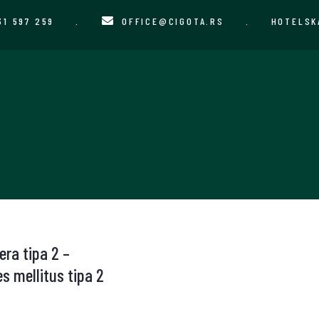
31 597 259
.
OFFICE@CIGOTA.RS
.
HOTELSK
era tipa 2 –
es mellitus tipa 2