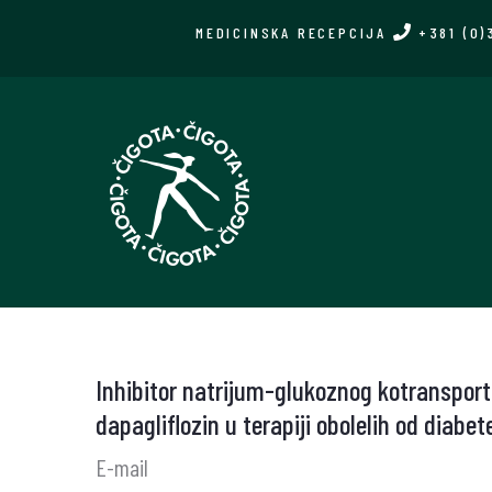
Skip
MEDICINSKA RECEPCIJA
+381 (0)
to
main
content
Inhibitor natrijum-glukoznog kotransport
dapagliflozin u terapiji obolelih od diabet
E-mail