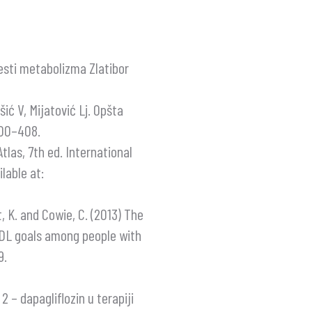
lesti metabolizma Zlatibor
ić V, Mijatović Lj. Opšta
400–408.
tlas, 7th ed. International
lable at:
t, K. and Cowie, C. (2013) The
LDL goals among people with
9.
 – dapagliflozin u terapiji