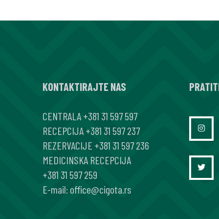
natrijum-
glukoznog
kotransportera
tipa
2
KONTAKTIRAJTE NAS
–
PRATIT
dapagliflozin
CENTRALA
+381 31 597 597
u
RECEPCIJA
+381 31 597 237
terapiji
REZERVACIJE
+381 31 597 236
obolelih
MEDICINSKA RECEPCIJA
od
+381 31 597 259
diabetes
E-mail:
office@cigota.rs
mellitus
tipa
2