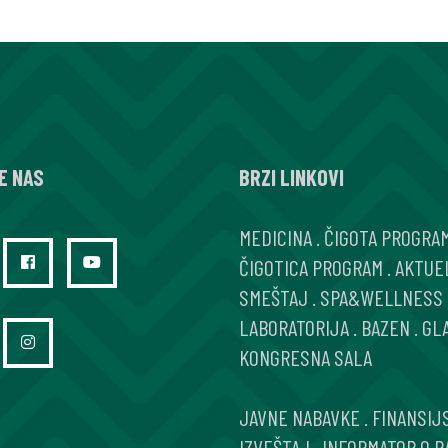
E NAS
BRZI LINKOVI
MEDICINA
.
ČIGOTA PROGRA
ČIGOTICA PROGRAM
.
AKTUE
SMEŠTAJ
.
SPA&WELLNESS
LABORATORIJA
.
BAZEN
.
GL
KONGRESNA SALA
JAVNE NABAVKE
.
FINANSIJ
IZVEŠTAJ
.
INFORMATOR O R