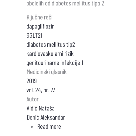
obolelih od diabetes mellitus tipa 2
Ključne reči
dapagliflozin
SGLT2i
diabetes mellitus tip2
kardiovaskularni rizik
genitourinarne infekcije 1
Medicinski glasnik
2019
vol. 24, br. 73
Autor
Vidić Nataša
Đenić Aleksandar
Read more
about
Inhibitor