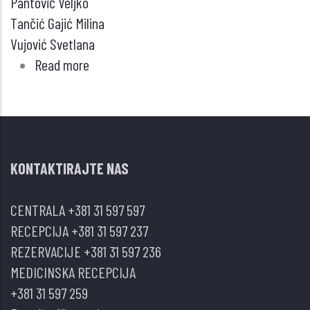
Pantović Veljko
Tančić Gajić Milina
Vujović Svetlana
Read more
about
Monoklonalna
gamopatija
neutvrđenog
značaja
KONTAKTIRAJTE NAS
–
endokrini
CENTRALA
+381 31 597 597
aspekti
RECEPCIJA
+381 31 597 237
REZERVACIJE
+381 31 597 236
MEDICINSKA RECEPCIJA
+381 31 597 259