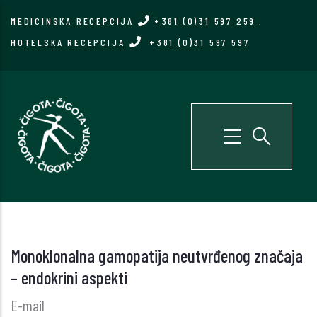
Skip
MEDICINSKA RECEPCIJA
+381 (0)31 597 259
.
to
HOTELSKA RECEPCIJA
+381 (0)31 597 597
main
content
Monoklonalna gamopatija neutvrđenog značaja
– endokrini aspekti
E-mail