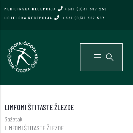
Skip
MEDICINSKA RECEPCIJA
+381 (0)31 597 259
.
to
HOTELSKA RECEPCIJA
+381 (0)31 597 597
main
content
LIMFOMI ŠTITASTE ŽLEZDE
Sažetak
LIMFOMI ŠTITASTE ŽLEZDE