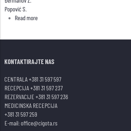
Đermanov Z.
Popović S.
Read more
about
LIMFOMI
ŠTITASTE
ŽLEZDE
KONTAKTIRAJTE NAS
CENTRALA
+381 31 597 597
RECEPCIJA
+381 31 597 237
REZERVACIJE
+381 31 597 236
MEDICINSKA RECEPCIJA
+381 31 597 259
E-mail:
office@cigota.rs