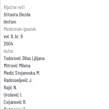
Ključne reči
štitasta žlezda
limfom
Medicinski glasnik
vol. 9, br. 9
2004
Autor
Todorović Đilas Ljiljana
Mitrović Milena
Medić Stojanoska M.
Radosavljević J.
Rajić N.
Urošević I.
Cvijanović R.