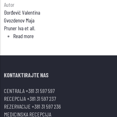
Autor
Đorđević Valentina
Gvozdenov Maja
Pruner Iva et all.
Read more
about
UČESTALOST
PAI-
1
4G/5G
KONTAKTIRAJTE NAS
GENSKE
VARIJANTE
CENTRALA
+381 31 597 597
U
RECEPCIJA
+381 31 597 237
SRPSKOJ
REZERVACIJE
+381 31 597 236
POPULACIJI
MEDICINSKA RECEPCIJA