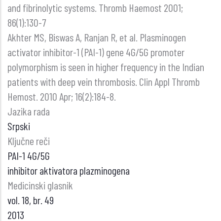
and fibrinolytic systems. Thromb Haemost 2001;
86(1):130-7
Akhter MS, Biswas A, Ranjan R, et al. Plasminogen
activator inhibitor-1 (PAI-1) gene 4G/5G promoter
polymorphism is seen in higher frequency in the Indian
patients with deep vein thrombosis. Clin Appl Thromb
Hemost. 2010 Apr; 16(2):184-8.
Jazika rada
Srpski
Ključne reči
PAI-1 4G/5G
inhibitor aktivatora plazminogena
Medicinski glasnik
vol. 18, br. 49
2013