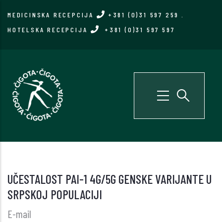
Skip
MEDICINSKA RECEPCIJA
+381 (0)31 597 259
.
to
HOTELSKA RECEPCIJA
+381 (0)31 597 597
main
content
UČESTALOST PAI-1 4G/5G GENSKE VARIJANTE U
SRPSKOJ POPULACIJI
E-mail