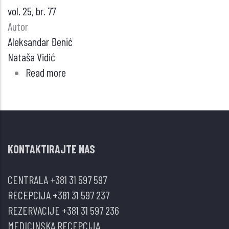
vol. 25, br. 77
Autor
Aleksandar Đenić
Nataša Vidić
Read more
about
POREMEĆAJI
KARDIOVASKULARNE
FUNKCIJE
I
KONTAKTIRAJTE NAS
EHOKARDIOGRAFSKIH
PARAMETARA
CENTRALA
+381 31 597 597
SRCA
RECEPCIJA
+381 31 597 237
U
REZERVACIJE
+381 31 597 236
MANIFESTNOM
MEDICINSKA RECEPCIJA
I