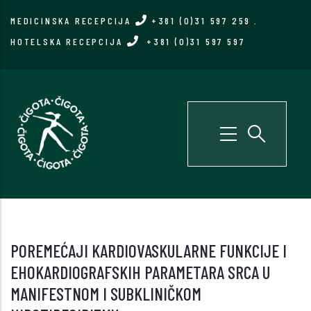
Skip
MEDICINSKA RECEPCIJA
+381 (0)31 597 259
.
to
HOTELSKA RECEPCIJA
+381 (0)31 597 597
main
content
POREMEĆAJI KARDIOVASKULARNE FUNKCIJE I
EHOKARDIOGRAFSKIH PARAMETARA SRCA U
MANIFESTNOM I SUBKLINIČKOM