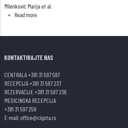
Milenković Marija et al.
Read more
about
Prezentacija
i
lečenje
teških
KONTAKTIRAJTE NAS
COVID
pneumonija
CENTRALA
+381 31 597 597
–
RECEPCIJA
+381 31 597 237
aktuelna
REZERVACIJE
+381 31 597 236
saznanja
MEDICINSKA RECEPCIJA
i
+381 31 597 259
iskustvo
E-mail:
office@cigota.rs
Jedinice
intenzivne