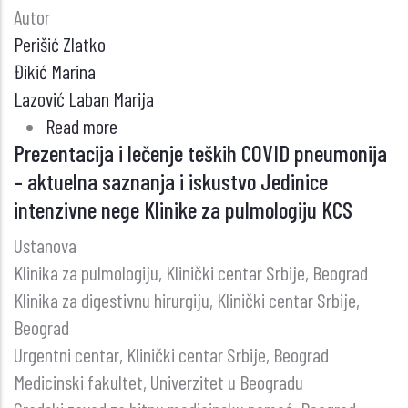
Autor
Perišić Zlatko
Đikić Marina
Lazović Laban Marija
Read more
about
Prezentacija i lečenje teških COVID pneumonija
Upotreba
– aktuelna saznanja i iskustvo Jedinice
mobilnog
intenzivne nege Klinike za pulmologiju KCS
telefona
u
Ustanova
vožnji?
Klinika za pulmologiju, Klinički centar Srbije, Beograd
Klinika za digestivnu hirurgiju, Klinički centar Srbije,
Beograd
Urgentni centar, Klinički centar Srbije, Beograd
Medicinski fakultet, Univerzitet u Beogradu