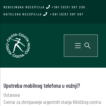
Skip
MEDICINSKA RECEPCIJA
+381 (0)31 597 259
.
to
HOTELSKA RECEPCIJA
+381 (0)31 597 597
main
content
Upotreba mobilnog telefona u vožnji?
Ustanova
Centar za zbrinjavanje urgentnih stanja Kliničkog centra