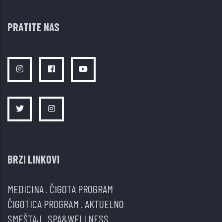
nege
Klinike
PRATITE NAS
za
pulmologiju
KCS
BRZI LINKOVI
MEDICINA
.
ČIGOTA PROGRAM
ČIGOTICA PROGRAM
.
AKTUELNO
SMEŠTAJ
.
SPA&WELLNESS