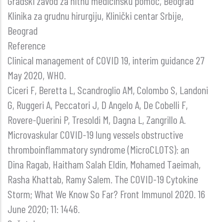
Gradski zavod za hitnu medicinsku pomoć, Beograd
Klinika za grudnu hirurgiju, Klinički centar Srbije,
Beograd
Reference
Clinical management of COVID 19, interim guidance 27
May 2020, WHO.
Ciceri F, Beretta L, Scandroglio AM, Colombo S, Landoni
G, Ruggeri A, Peccatori J, D Angelo A, De Cobelli F,
Rovere-Querini P, Tresoldi M, Dagna L, Zangrillo A.
Microvaskular COVID-19 lung vessels obstructive
thromboinflammatory syndrome (MicroCLOTS): an
Dina Ragab, Haitham Salah Eldin, Mohamed Taeimah,
Rasha Khattab, Ramy Salem. The COVID-19 Cytokine
Storm; What We Know So Far? Front Immunol 2020. 16
June 2020; 11: 1446.