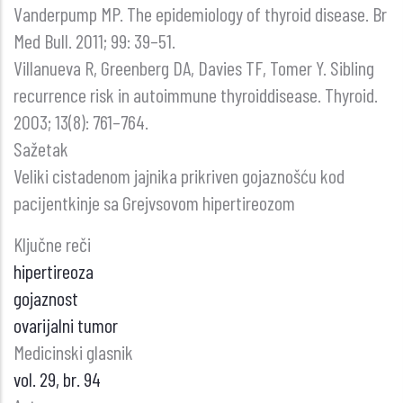
Vanderpump MP. The epidemiology of thyroid disease. Br
Med Bull. 2011; 99: 39–51.
Villanueva R, Greenberg DA, Davies TF, Tomer Y. Sibling
recurrence risk in autoimmune thyroiddisease. Thyroid.
2003; 13(8): 761–764.
Sažetak
Veliki cistadenom jajnika prikriven gojaznošću kod
pacijentkinje sa Grejvsovom hipertireozom
Ključne reči
hipertireoza
gojaznost
ovarijalni tumor
Medicinski glasnik
vol. 29, br. 94