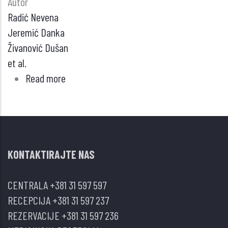
Autor
Radić Nevena
Jeremić Danka
Živanović Dušan
et al.
Read more
about
Veliki
cistadenom
jajnika
prikriven
KONTAKTIRAJTE NAS
gojaznošću
kod
CENTRALA
+381 31 597 597
pacijentkinje
RECEPCIJA
+381 31 597 237
sa
REZERVACIJE
+381 31 597 236
Grejvsovom