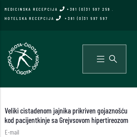
Skip
MEDICINSKA RECEPCIJA
+381 (0)31 597 259
.
to
HOTELSKA RECEPCIJA
+381 (0)31 597 597
main
content
Veliki cistadenom jajnika prikriven gojaznošću
kod pacijentkinje sa Grejvsovom hipertireozom
E-mail