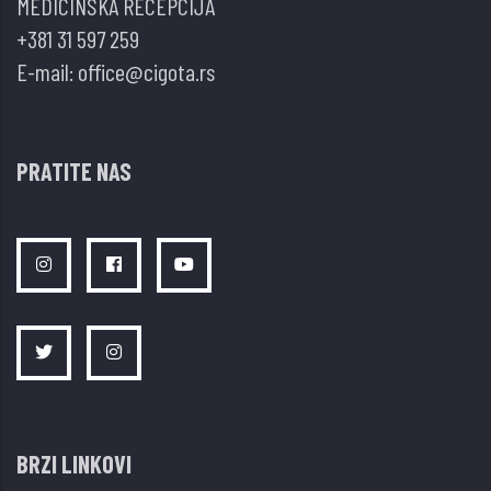
MEDICINSKA RECEPCIJA
hipertireozom
+381 31 597 259
E-mail:
office@cigota.rs
PRATITE NAS
BRZI LINKOVI