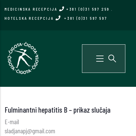
Skip
MEDICINSKA RECEPCIJA
+381 (0)31 597 259
.
to
HOTELSKA RECEPCIJA
+381 (0)31 597 597
main
content
Fulminantni hepatitis B – prikaz slučaja
E-mail
sladjanapj@gmail.com