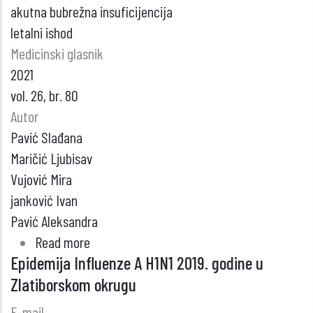
akutna bubrežna insuficijencija
letalni ishod
Medicinski glasnik
2021
vol. 26, br. 80
Autor
Pavić Slađana
Maričić Ljubisav
Vujović Mira
janković Ivan
Pavić Aleksandra
Read more
about
Epidemija Influenze A H1N1 2019. godine u
Fulminantni
Zlatiborskom okrugu
hepatitis
B
E-mail