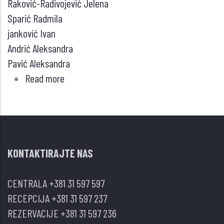
Raković-Radivojević Jelena
Sparić Radmila
janković Ivan
Andrić Aleksandra
Pavić Aleksandra
Read more
about
Epidemija
Influenze
A
H1N1
KONTAKTIRAJTE NAS
2019.
godine
CENTRALA
+381 31 597 597
u
RECEPCIJA
+381 31 597 237
Zlatiborskom
REZERVACIJE
+381 31 597 236
okrugu