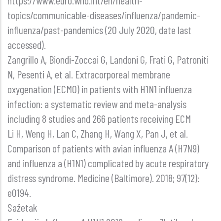
https://www.euro.who.int/en/health-
topics/communicable-diseases/influenza/pandemic-
influenza/past-pandemics (20 July 2020, date last
accessed).
Zangrillo A, Biondi-Zoccai G, Landoni G, Frati G, Patroniti
N, Pesenti A, et al. Extracorporeal membrane
oxygenation (ECMO) in patients with H1N1 influenza
infection: a systematic review and meta-analysis
including 8 studies and 266 patients receiving ECM
Li H, Weng H, Lan C, Zhang H, Wang X, Pan J, et al.
Comparison of patients with avian influenza A (H7N9)
and influenza a (H1N1) complicated by acute respiratory
distress syndrome. Medicine (Baltimore). 2018; 97(12):
e0194.
Sažetak