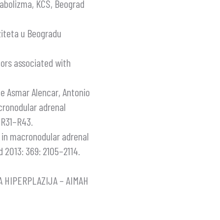
etabolizma, KCS, Beograd
rziteta u Beogradu
mors associated with
me Asmar Alencar, Antonio
cronodular adrenal
, R31–R43.
s in macronodular adrenal
 2013: 369: 2105–2114.
HIPERPLAZIJA – AIMAH