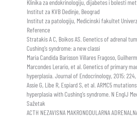
Klinika za endokrinologiju, dijabetes i bolesti m
Institut za KVB Dedinje, Beograd
Institut za patologiju, Medicinski fakultet Unive
Reference
Stratakis A C, Boikos AS. Genetics of adrenal tu
Cushing’s syndrome: a new classi
Maria Candida Barisson Villares Fragoso, Guilher
Marcondes Lerario, et al. Genetics of primary ma
hyperplasia. Journal of Endocrinology, 2015: 224
Assie G, Libe R, Espiard S, et al. ARMC5 mutation
hyperplasia with Cushing’s syndrome. N EnglJ Med
Sažetak
ACTH NEZAVISNA MAKRONODULARNA ADRENALNA 