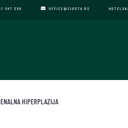
31 597 259
.
OFFICE@CIGOTA.RS
.
HOTELSK
ENALNA HIPERPLAZIJA