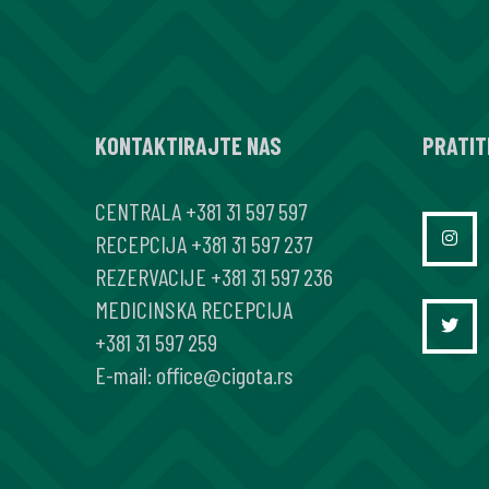
MAKRONODULARNA
ADRENALNA
HIPERPLAZIJA
–
KONTAKTIRAJTE NAS
AIMAH
PRATIT
CENTRALA
+381 31 597 597
RECEPCIJA
+381 31 597 237
REZERVACIJE
+381 31 597 236
MEDICINSKA RECEPCIJA
+381 31 597 259
E-mail:
office@cigota.rs