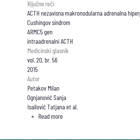
Ključne reči
ACTH nezavisna makronodularna adrenalna hiperp
Cushingov sindrom
ARMC5 gen
intraadrenalni ACTH
Medicinski glasnik
vol. 20, br. 56
2015
Autor
Petakov Milan
Ognjanović Sanja
Isailović Tatjana et al.
Read more
about
ACTH
NEZAVISNA