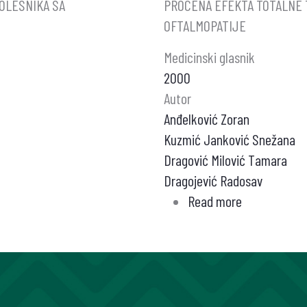
OLESNIKA SA
PROCENA EFEKTA TOTALNE 
OFTALMOPATIJE
Medicinski glasnik
2000
Autor
Anđelković Zoran
Kuzmić Janković Snežana
Dragović Milović Tamara
Dragojević Radosav
Read more
about
PROCENA
EFEKTA
TOTALNE
TIREOIDEKT
NA