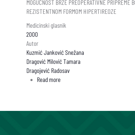
MOGUĆNOST BRZE PREOPERATIVNE PRIPREME B
REZISTENTNOM FORMOM HIPERTIREOZE
Medicinski glasnik
2000
Autor
Kuzmić Janković Snežana
Dragović Milović Tamara
Dragojević Radosav
Read more
about
MOGUĆNOST
BRZE
PREOPERATIVNE
PRIPREME
BOLESNIKA
SA