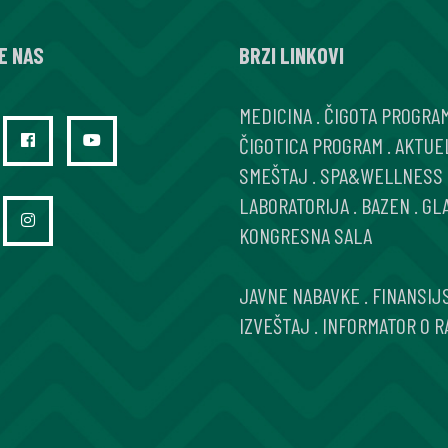
STANJE
E NAS
BRZI LINKOVI
TIREOIDNE
OFTALMOPAT
MEDICINA
.
ČIGOTA PROGRA
ČIGOTICA PROGRAM
.
AKTUE
SMEŠTAJ
.
SPA&WELLNESS
LABORATORIJA
.
BAZEN
.
GL
KONGRESNA SALA
JAVNE NABAVKE
.
FINANSIJ
IZVEŠTAJ
.
INFORMATOR O R