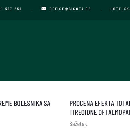
31 597 259
.
OFFICE@CIGOTA.RS
.
HOTELSK
REME BOLESNIKA SA
PROCENA EFEKTA TOTA
TIREOIDNE OFTALMOPA
Sažetak