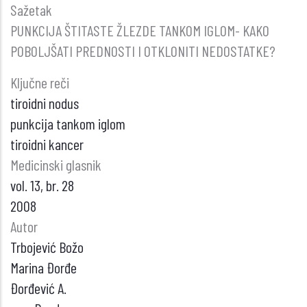
Sažetak
PUNKCIJA ŠTITASTE ŽLEZDE TANKOM IGLOM- KAKO
POBOLJŠATI PREDNOSTI I OTKLONITI NEDOSTATKE?
Ključne reči
tiroidni nodus
punkcija tankom iglom
tiroidni kancer
Medicinski glasnik
vol. 13, br. 28
2008
Autor
Trbojević Božo
Marina Đorđe
Đorđević A.