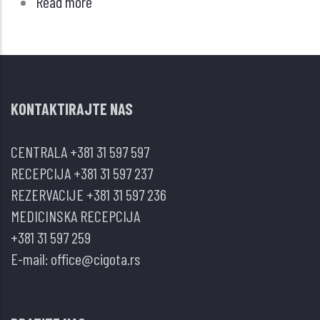
Read more
about
PUNKCIJA
ŠTITASTE
ŽLEZDE
TANKOM
KONTAKTIRAJTE NAS
IGLOM-
KAKO
CENTRALA
+381 31 597 597
POBOLJŠATI
RECEPCIJA
+381 31 597 237
PREDNOSTI
REZERVACIJE
+381 31 597 236
I
MEDICINSKA RECEPCIJA
OTKLONITI
+381 31 597 259
NEDOSTATKE?
E-mail:
office@cigota.rs