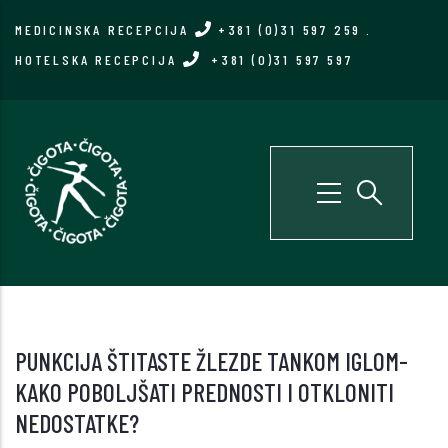
Skip
MEDICINSKA RECEPCIJA
+381 (0)31 597 259
.
to
HOTELSKA RECEPCIJA
+381 (0)31 597 597
main
content
PUNKCIJA ŠTITASTE ŽLEZDE TANKOM IGLOM-
KAKO POBOLJŠATI PREDNOSTI I OTKLONITI
NEDOSTATKE?