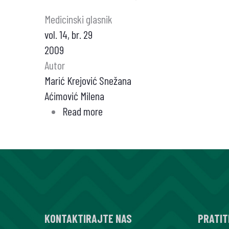
OTKRIVENIH
Medicinski glasnik
PRENATALNO
vol. 14, br. 29
METODOM
2009
AMNIOCENTEZE
Autor
U
Marić Krejović Snežana
OPŠTOJ
Aćimović Milena
BOLNICI
Read more
about
UŽICE
HIPOTIREOZA
U
I
PERIODU
TRUDNOĆA
2006–
2014.
GODINE
KONTAKTIRAJTE NAS
PRATIT