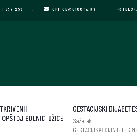
31 597 259
.
OFFICE@CIGOTA.RS
.
HOTELSK
TKRIVENIH
GESTACIJSKI DIJABETE
OPŠTOJ BOLNICI UŽICE
Sažetak
GESTACIJSKI DIJABETES M