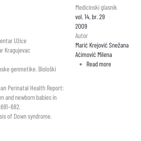
Medicinski glasnik
vol. 14, br. 29
2009
Autor
centar Užice
Marić Krejović Snežana
tar Kragujevac
Aćimović Milena
Read more
about
inske genmetike. Biološki
GESTACIJSK
DIJABETES
ean Perinatal Health Report:
MELITUS
n and newborn babies in
I
:681–682.
TRUDNOĆA
osis of Down syndrome.