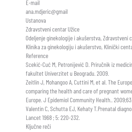
E-mail
ana.mdjeric@gmail
Ustanova
Zdravstveni centar Užice
Odeljenje ginekologije i akušerstva, Zdravstveni 
Klinika za ginekologiju i akušerstvo, Klinički cen
Reference
Scekić-Cuć M, Petronijević D. Priručnik iz medic
fakultet Univerzitet u Beogradu. 2009.
Zeitlin J, Mohangoo A, Cuttini M, et al. The Europ
comparing the health and care of pregnant wome
Europe. J Epidemiol Community Health.. 2009;63
Valentin C, Schutta EJ, Kehaty T.Prenatal diagn
Lancet 1968 ; 5: 220-232.
Ključne reči