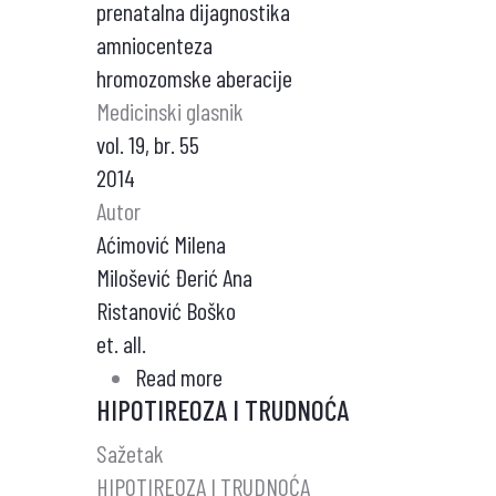
prenatalna dijagnostika
amniocenteza
hromozomske aberacije
Medicinski glasnik
vol. 19, br. 55
2014
Autor
Aćimović Milena
Milošević Đerić Ana
Ristanović Boško
et. all.
Read more
about
HIPOTIREOZA I TRUDNOĆA
INCIDENCA
HROMOZOMSKIH
Sažetak
ABERACIJA
HIPOTIREOZA I TRUDNOĆA