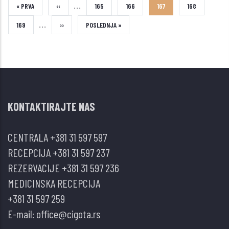
…
FIRST
« PRVA
PREVIOUS
‹‹
STRANA
165
STRANA
166
CURRENT
167
STRANA
168
…
PAGE
PAGE
PAGE
STRANA
169
NEXT
››
LAST
POSLEDNJA »
PAGE
PAGE
KONTAKTIRAJTE NAS
CENTRALA
+381 31 597 597
RECEPCIJA
+381 31 597 237
REZERVACIJE
+381 31 597 236
MEDICINSKA RECEPCIJA
+381 31 597 259
E-mail:
office@cigota.rs