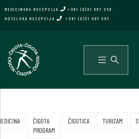
Skip
MEDICINSKA RECEPCIJA
+381 (0)31 597 259
.
to
HOTELSKA RECEPCIJA
+381 (0)31 597 597
main
content
EDICINA
ČIGOTA
ČIGOTICA
TURIZAM
S
PROGRAM