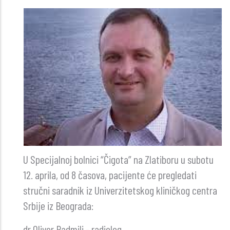
U Specijalnoj bolnici “Čigota” na Zlatiboru u subotu
12. aprila, od 8 časova, pacijente će pregledati
stručni saradnik iz Univerzitetskog kliničkog centra
Srbije iz Beograda:
dr Oliver Radmili - radiolog