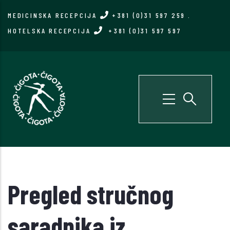
Skip
MEDICINSKA RECEPCIJA
+381 (0)31 597 259
.
to
HOTELSKA RECEPCIJA
+381 (0)31 597 597
main
content
Pregled stručnog
saradnika iz