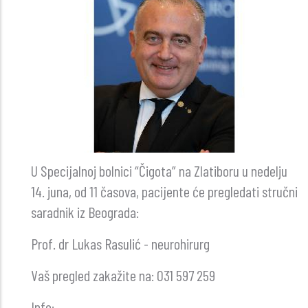
U Specijalnoj bolnici “Čigota” na Zlatiboru u nedelju
14. juna, od 11 časova, pacijente će pregledati stručni
saradnik iz Beograda:
Prof. dr Lukas Rasulić - neurohirurg
Vaš pregled zakažite na: 031 597 259
Info: