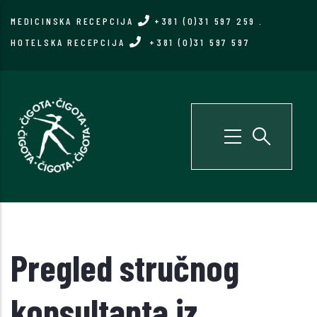
Skip
MEDICINSKA RECEPCIJA
+381 (0)31 597 259
.
to
HOTELSKA RECEPCIJA
+381 (0)31 597 597
main
content
Pregled stručnog
konsultanta iz