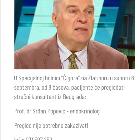
U Specijalnoj bolnici “Čigota” na Zlatiboru u subotu 6.
septembra, od 8 časova, pacijente će pregledati
stručni konsultant iz Beograda:
Prof. dr Srđan Popović - endokrinolog
Pregled nije potrebno zakazivati
info: 031 597 259