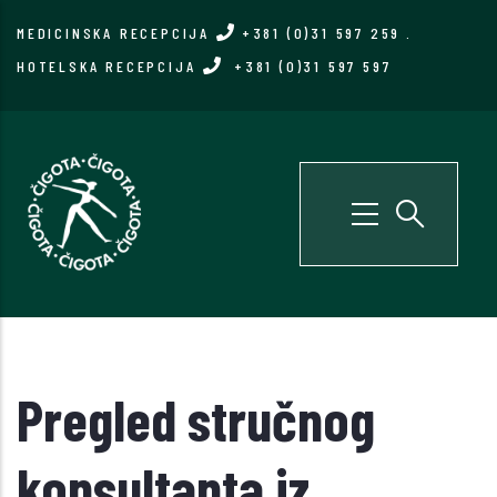
Skip
MEDICINSKA RECEPCIJA
+381 (0)31 597 259
.
to
HOTELSKA RECEPCIJA
+381 (0)31 597 597
main
content
Pregled stručnog
konsultanta iz