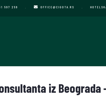
31 597 259
.
OFFICE@CIGOTA.RS
.
HOTELSK
onsultanta iz Beograda 