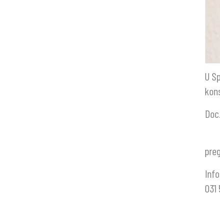
U Sp
kons
Doc.
preg
Info
031 