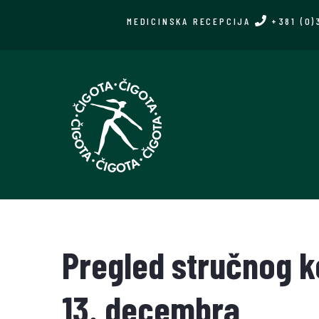
Skip
MEDICINSKA RECEPCIJA
+381 (0)
to
main
content
Pregled stručnog k
13. decembra