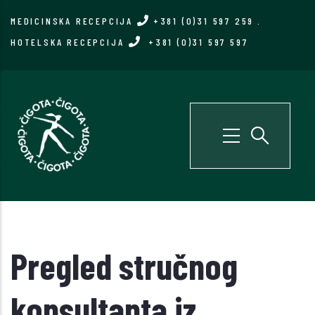
Skip
MEDICINSKA RECEPCIJA
+381 (0)31 597 259
.
to
HOTELSKA RECEPCIJA
+381 (0)31 597 597
main
content
Pregled stručnog
konsultanta iz