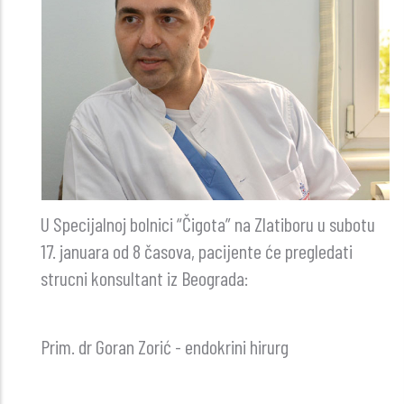
U Specijalnoj bolnici “Čigota” na Zlatiboru u subotu
17. januara od 8 časova, pacijente će pregledati
strucni konsultant iz Beograda:
Prim. dr Goran Zorić - endokrini hirurg