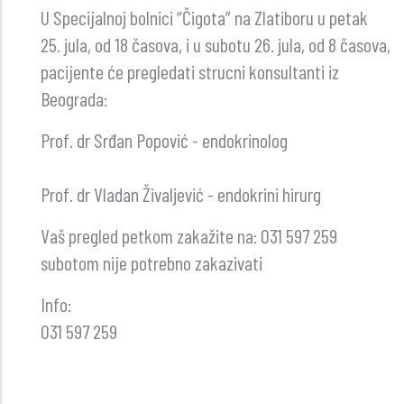
U Specijalnoj bolnici “Čigota” na Zlatiboru u petak
25. jula, od 18 časova, i u subotu 26. jula, od 8 časova,
pacijente će pregledati strucni konsultanti iz
Beograda:
Prof. dr Srđan Popović - endokrinolog
Prof. dr Vladan Živaljević - endokrini hirurg
Vaš pregled petkom zakažite na: 031 597 259
subotom nije potrebno zakazivati
Info:
031 597 259