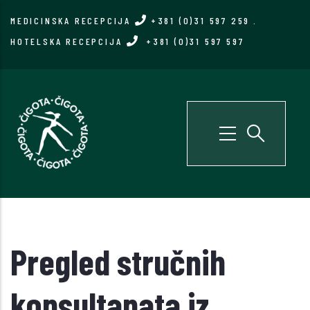
Skip
MEDICINSKA RECEPCIJA
+381 (0)31 597 259
.
to
HOTELSKA RECEPCIJA
+381 (0)31 597 597
main
content
Pregled stručnih
konsultanata iz