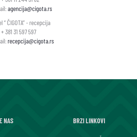
ail:
agencija@cigota.rs
l “ ČIGOTA” - recepcija
: + 381 31 597 597
ail:
recepcija@cigota.rs
E NAS
BRZI LINKOVI