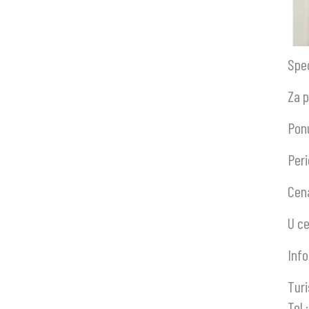
Spec
Za p
Ponu
Peri
Cena
U ce
Info
Turi
Tel.