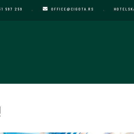
31 597 259
.
OFFICE@CIGOTA.RS
.
HOTELSK
!