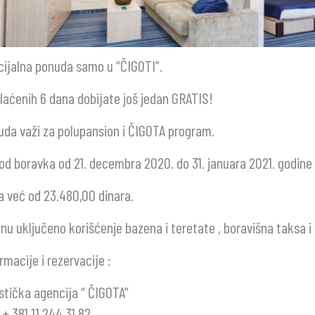
ijalna ponuda samo u “ČIGOTI”.
laćenih 6 dana dobijate još jedan GRATIS!
da važi za polupansion i ČIGOTA program.
od boravka od 21. decembra 2020. do 31. januara 2021. godine
 već od 23.480,00 dinara.
nu uključeno korišćenje bazena i teretate , boravišna taksa i 
rmacije i rezervacije :
stička agencija “ ČIGOTA”
: + 381 11 244 31 82