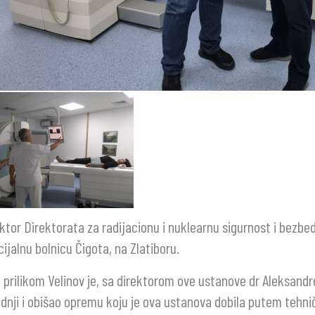
ktor Direktorata za radijacionu i nuklearnu sigurnost i bezbe
ijalnu bolnicu Čigota, na Zlatiboru.
prilikom Velinov je, sa direktorom ove ustanove dr Aleksand
dnji i obišao opremu koju je ova ustanova dobila putem tehni