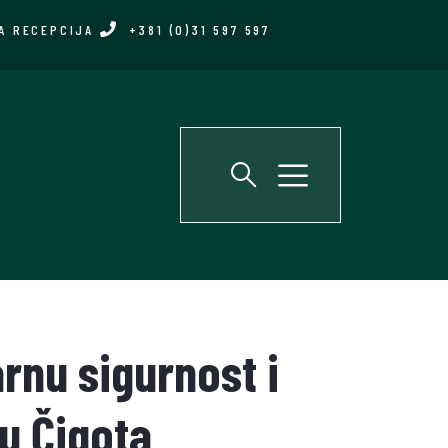
A RECEPCIJA
+381 (0)31 597 597
arnu sigurnost i
u Čigota