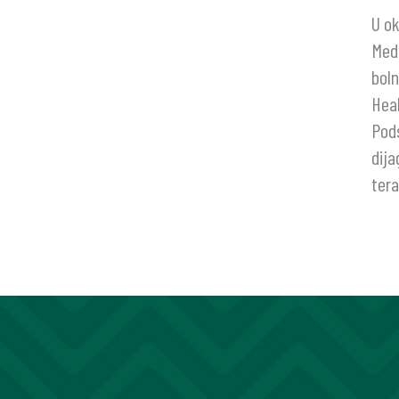
U ok
Medi
boln
Hea
Pods
dija
tera