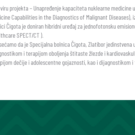
viru projekta – Unapređenje kapaciteta nuklearne medicine u 
cine Capabilities in the Diagnostics of Malignant Diseases), i
ici Čigota je doniran hibridni uređaj za jednofotonsku emisi
lthcare SPECT/CT ).
ećamo da je Specijalna bolnica Čigota, Zlatibor jedinstvena u
gnostikom i terapijom oboljenja štitaste žlezde i kardiovasku
pijom dečije i adolescentne gojaznosti, kao i dijagnostikom 