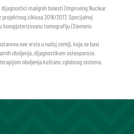
dijagnostici malignih bolesti (Improving Nuclear
z projektnog ciklusa 2016/2017, Specijalnoj
onu kompjuterizovanu tomografiju (Siemens
stanova ove vrste u našoj zemlji, koja se bavi
larnih oboljenja, dijagnostikom osteoporoze,
i terapijom oboljenja koštano zglobnog sistema.