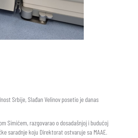
dnost Srbije, Slađan Velinov posetio je danas
rom Simićem, razgovarao o dosadašnjoj i budućoj
čke saradnje koju Direktorat ostvaruje sa MAAE.