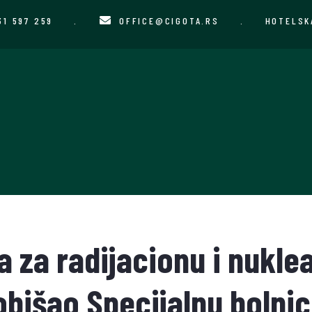
31 597 259
.
OFFICE@CIGOTA.RS
.
HOTELSK
a za radijacionu i nukle
obišao Specijalnu bolnic