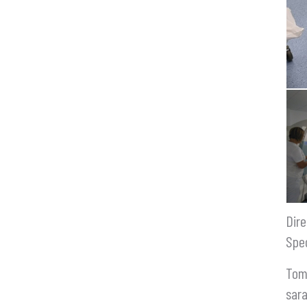
Dire
Spec
Tom 
sara