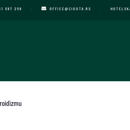
31 597 259
.
OFFICE@CIGOTA.RS
.
HOTELSK
iroidizmu