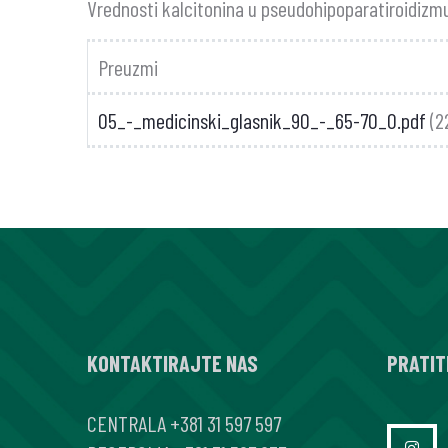
Vrednosti kalcitonina u pseudohipoparatiroidizm
Preuzmi
05_-_medicinski_glasnik_90_-_65-70_0.pdf
(2
KONTAKTIRAJTE NAS
PRATIT
CENTRALA
+381 31 597 597