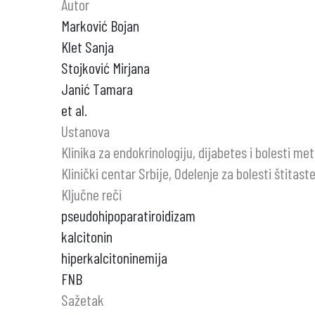
Autor
Marković Bojan
Klet Sanja
Stojković Mirjana
Janić Tamara
et al.
Ustanova
Klinika za endokrinologiju, dijabetes i bolesti met
Klinički centar Srbije, Odelenje za bolesti štitast
Ključne reči
pseudohipoparatiroidizam
kalcitonin
hiperkalcitoninemija
FNB
Sažetak