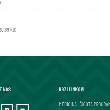
u
20.69 KB)
E NAS
BRZI LINKOVI
MEDICINA
.
ČIGOTA PROGRA