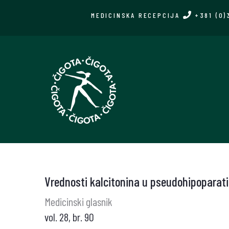
Skip
MEDICINSKA RECEPCIJA
+381 (0)
to
main
content
Vrednosti kalcitonina u pseudohipoparat
Medicinski glasnik
vol. 28, br. 90