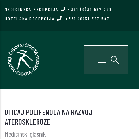
Skip
MEDICINSKA RECEPCIJA
+381 (0)31 597 259
.
to
HOTELSKA RECEPCIJA
+381 (0)31 597 597
main
content
UTICAJ POLIFENOLA NA RAZVOJ
ATEROSKLEROZE
Medicinski glasnik