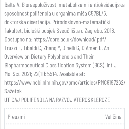
Balta V. Bioraspoloživost, metabolizam i antioksidacijska
sposobnost polifenola u organima miša C57BL/6,
doktorska disertacija. Prirodoslovno-matematički
fakultet, biološki odsjek Sveučilišta u Zagrebu. 2018.
Dostupno na: https://core.ac.uk/download/ pdf/
Truzzi F, Tibaldi C, Zhang Y, Dinelli G, D Amen E. An
Overview on Dietary Polyphenols and Their
Biopharmaceutical Classification System (BCS). Int J
Mol Sci. 2021; 22(11): 5514. Available at:
https://www.ncbi.nlm.nih.gov/pmc/articles/PMC8197262/
Sažetak
UTICAJ POLIFENOLA NA RAZVOJ ATEROSKLEROZE
Preuzmi
Veličina