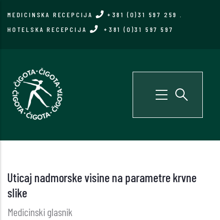
Skip
MEDICINSKA RECEPCIJA
+381 (0)31 597 259
.
to
HOTELSKA RECEPCIJA
+381 (0)31 597 597
main
content
Uticaj nadmorske visine na parametre krvne
slike
Medicinski glasnik