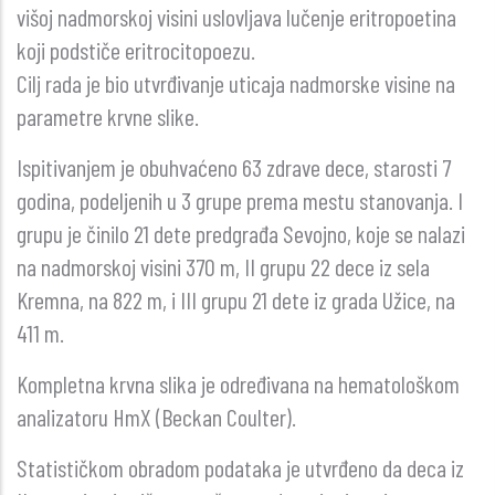
višoj nadmorskoj visini uslovljava lučenje eritropoetina
koji podstiče eritrocitopoezu.
Cilj rada je bio utvrđivanje uticaja nadmorske visine na
parametre krvne slike.
Ispitivanjem je obuhvaćeno 63 zdrave dece, starosti 7
godina, podeljenih u 3 grupe prema mestu stanovanja. I
grupu je činilo 21 dete predgrađa Sevojno, koje se nalazi
na nadmorskoj visini 370 m, II grupu 22 dece iz sela
Kremna, na 822 m, i III grupu 21 dete iz grada Užice, na
411 m.
Kompletna krvna slika je određivana na hematološkom
analizatoru HmX (Beckan Coulter).
Statističkom obradom podataka je utvrđeno da deca iz