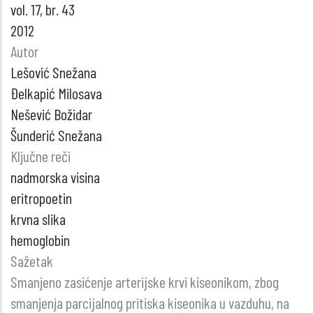
vol. 17, br. 43
2012
Autor
Lešović Snežana
Đelkapić Milosava
Nešević Božidar
Šunderić Snežana
Ključne reči
nadmorska visina
eritropoetin
krvna slika
hemoglobin
Sažetak
Smanjeno zasićenje arterijske krvi kiseonikom, zbog
smanjenja parcijalnog pritiska kiseonika u vazduhu, na