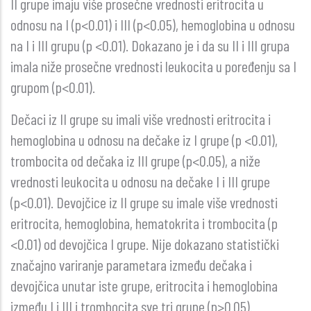
II grupe imaju više prosečne vrednosti eritrocita u
odnosu na I (p<0.01) i III (p<0.05), hemoglobina u odnosu
na I i III grupu (p <0.01). Dokazano je i da su II i III grupa
imala niže prosečne vrednosti leukocita u poređenju sa I
grupom (p<0.01).
Dečaci iz II grupe su imali više vrednosti eritrocita i
hemoglobina u odnosu na dečake iz I grupe (p <0.01),
trombocita od dečaka iz III grupe (p<0.05), a niže
vrednosti leukocita u odnosu na dečake I i III grupe
(p<0.01). Devojčice iz II grupe su imale više vrednosti
eritrocita, hemoglobina, hematokrita i trombocita (p
<0.01) od devojčica I grupe. Nije dokazano statistički
značajno variranje parametara između dečaka i
devojčica unutar iste grupe, eritrocita i hemoglobina
između I i III i trombocita sve tri grupe (p>0.05).