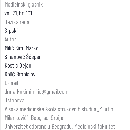
Medicinski glasnik
vol. 31, br. 101
Jazika rada
Srpski
Autor
Milić Kimi Marko
Sinanović Šćepan
Kostić Dejan
Ralić Branislav
E-mail
drmarkokimimilic@gmail.com
Ustanova
Visoka medicinska škola strukovnih studija „Milutin
Milanković”, Beograd, Srbija
Univerzitet odbrane u Beogradu, Medicinski fakultet