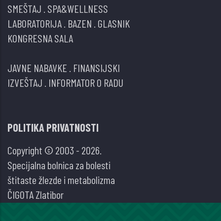
SMEŠTAJ
.
SPA&WELLNESS
LABORATORIJA
.
BAZEN
.
GLASNIK
KONGRESNA SALA
JAVNE NABAVKE
.
FINANSIJSKI
IZVEŠTAJ
.
INFORMATOR O RADU
POLITIKA PRIVATNOSTI
Copyright © 2003 - 2026.
Specijalna bolnica za bolesti
štitaste žlezde i metabolizma
ČIGOTA Zlatibor