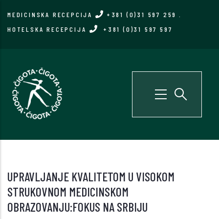
Skip
MEDICINSKA RECEPCIJA
+381 (0)31 597 259
.
to
HOTELSKA RECEPCIJA
+381 (0)31 597 597
main
content
UPRAVLJANJE KVALITETOM U VISOKOM
STRUKOVNOM MEDICINSKOM
OBRAZOVANJU:FOKUS NA SRBIJU